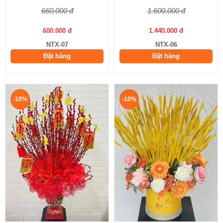
660.000 đ
1.600.000 đ
600.000 đ
1.440.000 đ
NTX-07
NTX-06
Đặt hàng
Đặt hàng
-10%
-10%