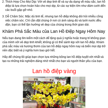
Thích Hợp Cho Mọi Dịp:
Với vẻ đẹp tinh tế và sự đa dạng về màu sắc, lan hồ
điệp là lựa chọn hoàn hảo cho mọi dịp, từ các sự kiện lớn như đám cưới đến
các buổi gặp gỡ nhỏ.
Dễ Chăm Sóc:
Mặc dù tinh tế, nhưng lan hồ điệp không đòi hỏi nhiều công
việc chăm sóc. Chỉ cần đặt chúng ở nơi có ánh sáng đủ và tưới nước đều
đặn, bạn có thể tận hưởng vẻ đẹp của chúng trong thời gian dài.
Khám Phá Sắc Màu của Lan Hồ Điệp Ngay Hôm Nay
Nếu bạn đang tìm kiếm một cách để tặng quà ý nghĩa hoặc trang trí không gian
của mình với vẻ đẹp tinh khiết, không gì có thể sánh kịp với lan hồ điệp. Khám
phá sắc màu và hương thơm của lan hồ điệp ngay hôm nay và biến mọi dịp trở
nên đặc biệt và ý nghĩa hơn bao giờ hết.
Hãy để chúng tôi giúp bạn chọn lựa những bông lan hồ điệp tuyệt vời nhất và
tạo ra những trải nghiệm đáng nhớ nhất cho bạn và người thân yêu của bạn.
Lan hồ điệp vàng