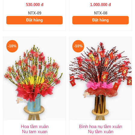
530.000 đ
1.000.000 đ
NTX-09
NTX-08
Đặt hàng
Đặt hàng
-10%
-10%
Hoa tầm xuân
Bình hoa nụ tầm xuân
Nu tam xuan
Nụ tầm xuân