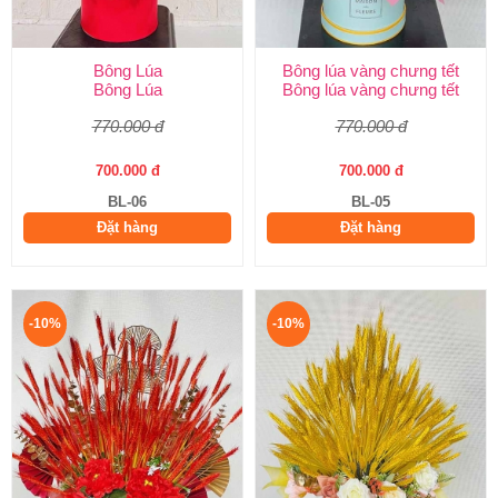
Bông Lúa
Bông lúa vàng chưng tết
Bông Lúa
Bông lúa vàng chưng tết
770.000 đ
770.000 đ
700.000 đ
700.000 đ
BL-06
BL-05
Đặt hàng
Đặt hàng
-10%
-10%