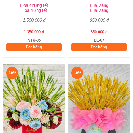
Hoa chưng tết
Lúa Vàng
Hoa trưng tết
Lúa Vàng
1.500.000 đ
950.000 đ
1.350.000 đ
850.000 đ
NTX-05
BL-07
Đặt hàng
Đặt hàng
-10%
-10%