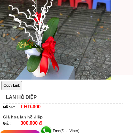
Copy Link
LAN HỒ ĐIỆP
LHD-000
Mã SP:
Giá hoa lan hồ điệp
300.000 đ
Giá :
Free(Zalo,Viper)