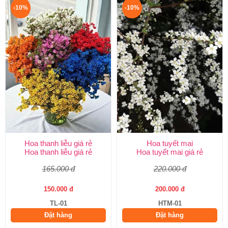
-10%
-10%
Hoa thanh liễu giá rẻ
Hoa tuyết mai
Hoa thanh liễu giá rẻ
Hoa tuyết mai giá rẻ
165.000 đ
220.000 đ
150.000 đ
200.000 đ
TL-01
HTM-01
Đặt hàng
Đặt hàng