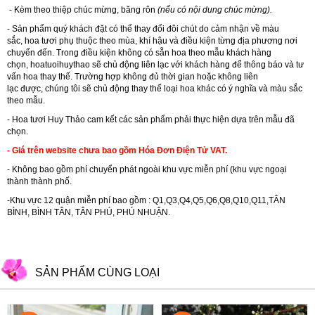
- Kèm theo thiệp chúc mừng, băng rôn
(nếu có nội dung chúc mừng).
- Sản phẩm quý khách đặt có thể thay đổi đôi chút do cảm nhận về màu
sắc, hoa tươi phụ thuộc theo mùa, khí hậu và điều kiện từng địa phương nơi
chuyển đến. Trong điều kiện không có sẵn hoa theo mẫu khách hàng
chọn, hoatuoihuythao sẽ chủ động liên lạc với khách hàng để thông báo và tư
vấn hoa thay thế. Trường hợp không đủ thời gian hoặc không liên
lạc được, chúng tôi sẽ chủ động thay thế loại hoa khác có ý nghĩa và màu sắc
theo mẫu.
-
Hoa tươi Huy Thảo
cam kết các sản phẩm phải thực hiện dựa trên mẫu đã
chọn.
- Giá trên website chưa bao gồm Hóa Đơn Điện Tử VAT.
- Không bao gồm phí chuyển phát ngoài khu vực miễn phí (khu vực ngoại
thành thành phố.
-
Khu vực 12 quận miễn phí bao gồm : Q1,Q3,Q4,Q5,Q6,Q8,Q10,Q11,TÂN
BÌNH, BÌNH TÂN, TÂN PHÚ, PHÚ NHUẬN.
SẢN PHẨM CÙNG LOẠI