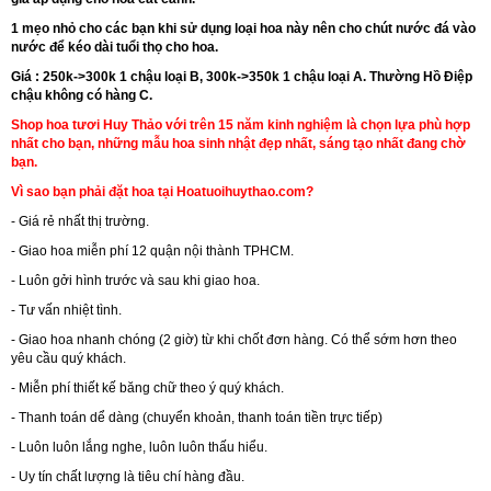
1 mẹo nhỏ cho các bạn khi sử dụng loại hoa này nên cho chút nước đá vào
nước để kéo dài tuổi thọ cho hoa.
Giá : 250k->300k 1 chậu loại B, 300k->350k 1 chậu loại A. Thường Hồ Điệp
chậu không có hàng C.
Shop hoa tươi Huy Thảo với trên 15 năm kinh nghiệm là chọn lựa phù hợp
nhất cho bạn, những mẫu hoa sinh nhật đẹp nhất, sáng tạo nhất đang chờ
bạn.
Vì sao bạn phải đặt hoa tại Hoatuoihuythao.com?
- Giá rẻ nhất thị trường.
- Giao hoa miễn phí 12 quận nội thành TPHCM.
- Luôn gởi hình
trước và sau
khi giao hoa.
- Tư vấn nhiệt tình.
- Giao hoa nhanh chóng (2 giờ) từ khi chốt đơn hàng. Có thể sớm hơn theo
yêu cầu quý khách.
- Miễn phí thiết kế băng chữ theo ý quý khách.
- Thanh toán dể dàng (chuyển khoản, thanh toán tiền trực tiếp)
- Luôn luôn lắng nghe, luôn luôn thấu hiểu.
- Uy tín chất lượng là tiêu chí hàng đầu.