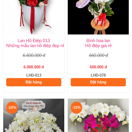
Lan Hồ Điệp 013
Bình hoa lan
Những mẫu lan hồ điệp đẹp nhất
Hồ điệp giá rẻ
6.600.000 đ
660.000 đ
6.000.000 đ
600.000 đ
LHD-013
LHD-078
Đặt hàng
Đặt hàng
-10%
-10%