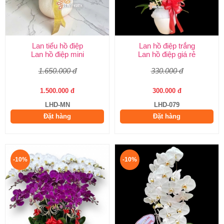
Lan tiểu hồ điệp
Lan hồ điệp trắng
Lan hồ điệp mini
Lan hồ điệp giá rẻ
1.650.000 đ
330.000 đ
1.500.000 đ
300.000 đ
LHD-MN
LHD-079
Đặt hàng
Đặt hàng
-10%
-10%