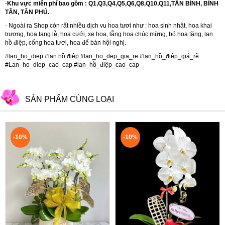
-
Khu vực miễn phí bao gồm : Q1,Q3,Q4,Q5,Q6,Q8,Q10,Q11,TÂN BÌNH, BÌNH
TÂN, TÂN PHÚ.
- Ngoài ra Shop còn rất nhiều dịch vu hoa tươi như :
hoa sinh nhật
,
hoa khai
trương
,
hoa tang lễ
,
hoa cưới
,
xe hoa
,
lẵng hoa chúc mừng
,
bó hoa tặng
,
lan
hồ điệp
,
cổng hoa tươi
,
hoa để bàn hội nghị.
#lan_ho_diep #lan hồ điệp #lan_ho_dep_gia_re #lan_hồ_điệp_giá_rẽ
#Lan_ho_diep_cao_cap #lan_hồ_điệp_cao_cap
SẢN PHẨM CÙNG LOẠI
-10%
-10%