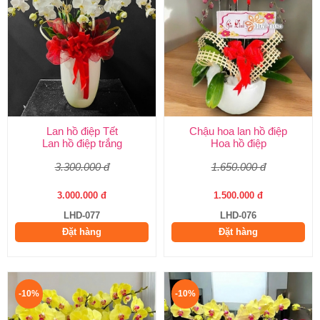
Lan hồ điệp Tết
Chậu hoa lan hồ điệp
Lan hồ điệp trắng
Hoa hồ điệp
3.300.000 đ
1.650.000 đ
3.000.000 đ
1.500.000 đ
LHD-077
LHD-076
Đặt hàng
Đặt hàng
-10%
-10%