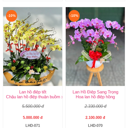
-10%
-10%
Lan hồ điệp tết
Lan Hồ Điệp Sang Trọng
Chậu lan hồ điệp thuận buồm xuôi gió
Hoa lan hồ điệp hồng
5.500.000 đ
2.330.000 đ
5.000.000 đ
2.100.000 đ
LHD-071
LHD-070