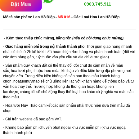
Đặt Mua
0903.745.911
Mô tả sản phẩm: Lan Hồ Điệp -
Mã 016
- Các Loại Hoa Lan Hồ Điệp.
- Kèm theo thiệp chúc mừng, băng rôn
(nếu có nội dung chúc mừng).
-
Giao hàng miễn phí trong nội thành thành phố
. Thời gian giao hàng nhanh
nhất có thể từ 2h kể từ khi đã hoàn thiện đơn hàng và phần thanh toán (đối với
các đơn hàng gấp, tuỳ thuộc vào yêu cầu và địa chỉ được giao).
- Sản phẩm quý khách đặt có thể thay đổi đôi chút do cảm nhận về màu
sắc, hoa tươi phụ thuộc theo mùa, khí hậu và điều kiện từng địa phương nơi
chuyển đến. Trong điều kiện không có sẵn hoa theo mẫu khách hàng
chọn,
hoatuoihuythao
sẽ chủ động liên lạc với khách hàng để thông báo và tư
vấn hoa thay thế. Trường hợp không đủ thời gian hoặc không liên
lạc được, chúng tôi sẽ chủ động thay thế loại hoa khác có ý nghĩa và màu sắc
theo mẫu.
- Hoa tươi Huy Thảo cam kết các sản phẩm phải thực hiện dựa trên mẫu đã
chọn.
- Giá trên website đã bao gồm VAT.
- Không bao gồm phí chuyển phát ngoài khu vực miễn phí (khu vực ngoại
thành thành phố)