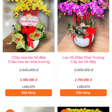
Chậu hoa lan hồ điệp
Lan Hồ Điệp Khai Trương
Chậu hoa lan khai trương
Cây lan hồ điệp
2.640.000 đ
3.000.000 đ
2.400.000 đ
2.700.000 đ
LHD-075
LHD-074
Đặt hàng
Đặt hàng