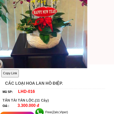
Copy Link
CÁC LOẠI HOA LAN HỒ ĐIỆP.
LHD-016
Mã SP:
TẤN TÀI TÁN LỘC.(11 Cây)
3.300.000 đ
Giá :
Free(Zalo,Viper)