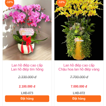
-10%
-10%
Lan hồ điệp cao cấp
Lan hồ điệp cao cấp
Lan hồ điệp tím hồng
Chậu hoa lan hồ điệp vàng
2.330.000 đ
7.700.000 đ
2.100.000 đ
7.000.000 đ
LHD-073
LHD-072
Đặt hàng
Đặt hàng