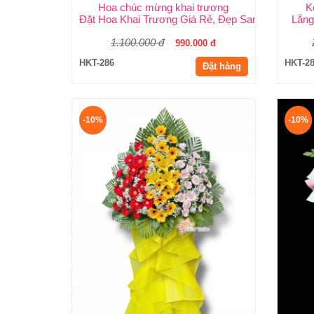
Hoa chúc mừng khai trương
K
Đặt Hoa Khai Trương Giá Rẻ, Đẹp Sang Trọng – 
Lẵng
1.100.000 đ
990.000 đ
HKT-286
HKT-2
Đặt hàng
-10%
-10%