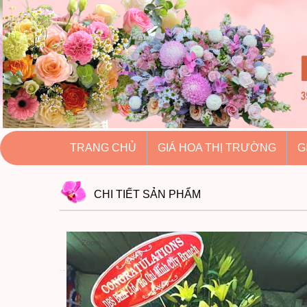
hoatuoihuythao.com
hoatuoihuythao.com
//hoatuoihuythao.com/
TRANG CHỦ
GIÁ HOA THỊ TRƯỜNG
G
CHI TIẾT
SẢN PHẨM
Zoom