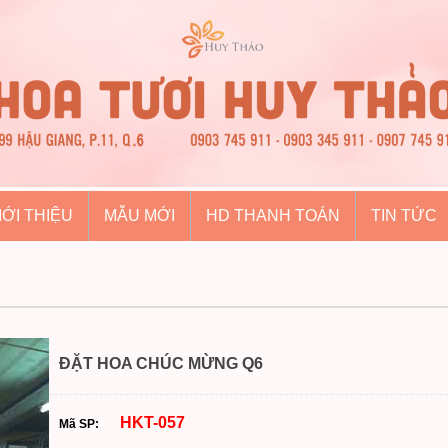
IỚI THIỆU
MẪU MỚI
HD THANH TOÁN
TIN TỨC
ĐẶT HOA CHÚC MỪNG Q6
HKT-057
Mã SP: