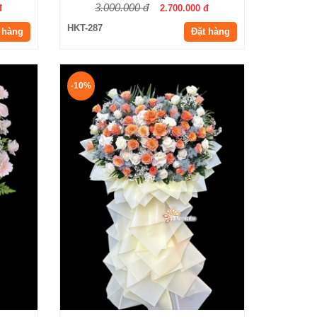
3.000.000 đ
đ
2.700.000 đ
HKT-287
 hàng
Đặt hàng
-10%