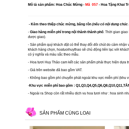
Mô tả sản phẩm: Hoa Chúc Mừng
-
Mã
057
- Hoa Tặng Khai Tr
- Kèm theo thiệp chúc mừng, băng rôn
(nếu có nội dung chúc
-
Giao hàng miễn phí trong nội thành thành phố
. Thời gian giao
được giao).
- Sản phẩm quý khách đặt có thể thay đổi đôi chút do cảm nhận 
khách hàng chọn,
hoatuoihuythao
sẽ chủ động liên lạc với khác
có ý nghĩa và màu sắc theo mẫu.
- Hoa tươi Huy Thảo cam kết các sản phẩm phải thực hiện dựa 
- Giá trên website đã bao gồm VAT.
- Không bao gồm phí chuyển phát ngoài khu vực miễn phí (khu v
-
Khu vực miễn phí bao gồm : Q1,Q3,Q4,Q5,Q6,Q8,Q10,Q11,T
- Ngoài ra Shop còn rất nhiều dịch vu hoa tươi như :
hoa sinh nh
SẢN PHẨM CÙNG LOẠI