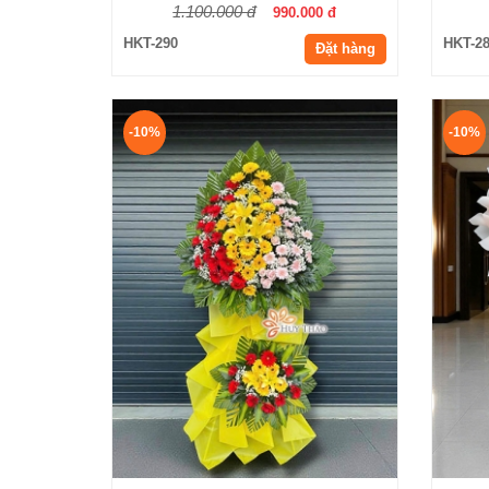
1.100.000 đ
990.000 đ
HKT-290
HKT-2
Đặt hàng
-10%
-10%