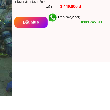
TẤN TÀI TẤN LỘC.
1.440.000 đ
Giá :
Free(Zalo,Viper)
Đặt Mua
0903.745.911