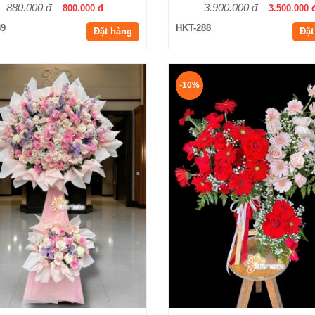
880.000 đ
3.900.000 đ
800.000 đ
3.500.000 
89
HKT-288
Đặt hàng
Đặt
-10%