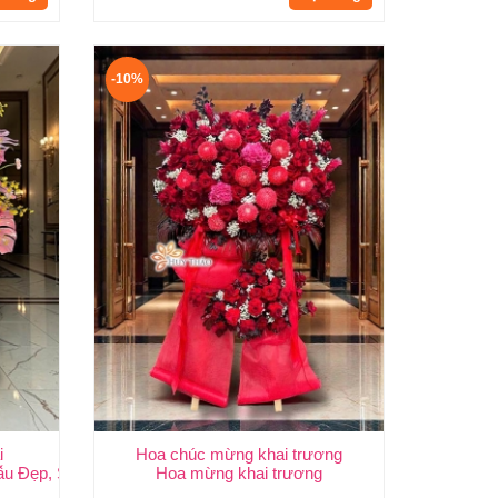
-10%
i
Hoa chúc mừng khai trương
 | Huy Thảo
ẫu Đẹp, Sang Trọng & Giao Nhanh TP.HCM | Huy Thảo
Hoa mừng khai trương