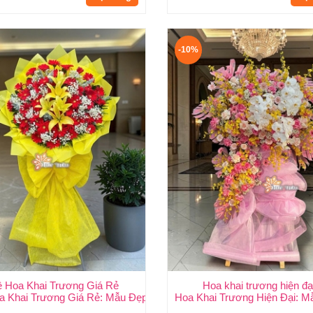
-10%
ệ Hoa Khai Trương Giá Rẻ
Hoa khai trương hiện đạ
ang Trọng, Giá Rẻ Nhất HCMC
a Khai Trương Giá Rẻ: Mẫu Đẹp, Sang Trọng & Giao Nhanh TP.HCM
Hoa Khai Trương Hiện Đại: M