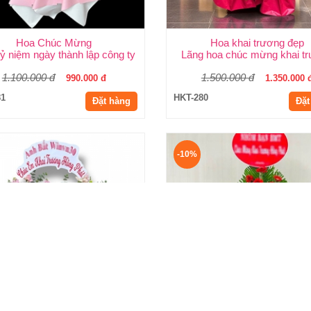
Hoa Chúc Mừng
Hoa khai trương đẹp
ỷ niệm ngày thành lập công ty
Lãng hoa chúc mừng khai t
1.100.000 đ
1.500.000 đ
990.000 đ
1.350.000 
81
HKT-280
Đặt hàng
Đặt
-10%