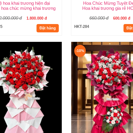
ệ hoa khai trương hiện đại
Hoa Chúc Mừng Tuyệt Đ
Shop Hoa Khai Trương Huy Thảo
 hoa chúc mừng khai trương
Hoa khai trương gia rẻ 
2.000.000 đ
660.000 đ
1.800.000 đ
600.000 đ
85
HKT-284
Đặt hàng
Đặt
-10%