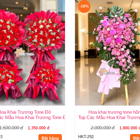
-10%
oa Khai Trương Tone Đỏ
Hoa khai trương tone hồ
 | Shop Hoa Huy Thảo
ác Mẫu Hoa Khai Trương Tone Đỏ Đẹp, Sang Trọng, Giá Rẻ Tại TP
Top Các Mẫu Hoa Khai Trươn
1.500.000 đ
2.000.000 đ
1.350.000 đ
1.800.000 
93
HKT-292
Đặt hàng
Đặt