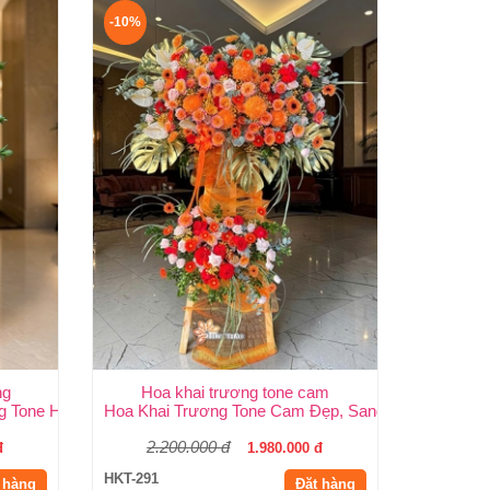
-10%
ng
Hoa khai trương tone cam
.HCM
g Tone Hồng Đẹp, Sang Trọng, Giá Rẻ Tại TP.HCM
Hoa Khai Trương Tone Cam Đẹp, Sang Trọng, Rực 
2.200.000 đ
đ
1.980.000 đ
HKT-291
 hàng
Đặt hàng