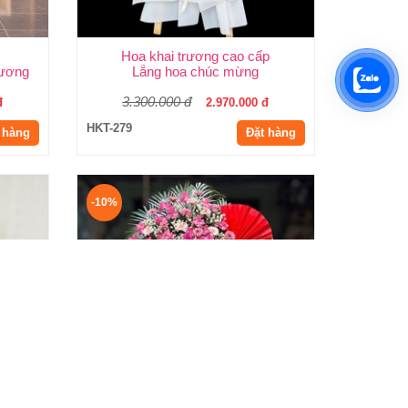
Hoa khai trương cao cấp
rương
Lẵng hoa chúc mừng
3.300.000 đ
đ
2.970.000 đ
HKT-279
 hàng
Đặt hàng
-10%