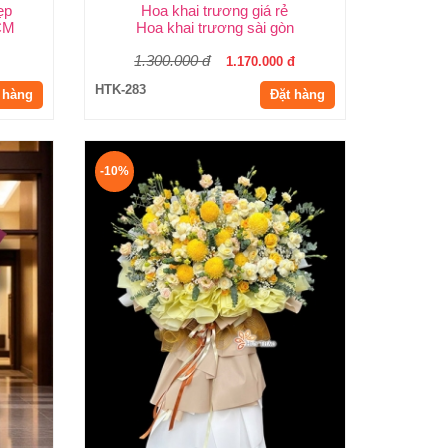
ẹp
Hoa khai trương giá rẻ
HCM
Hoa khai trương sài gòn
1.300.000 đ
1.170.000 đ
HTK-283
 hàng
Đặt hàng
-10%