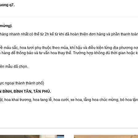
uong q7.
 mừng).
 hàng nhanh nhất có thể từ 2h kể từ khi đã hoàn thiện đơn hàng và phần thanh toán
về màu sắc, hoa tươi phụ thuộc theo mùa, khí hậu và điều kiện từng địa phương n
h hàng để thông báo và tư vấn hoa thay thế. Trường hợp không đủ thời gian hoặc kh
trên mẫu đã chọn.
ực ngoại thành thành phố)
ÂN BÌNH, BÌNH TÂN, TÂN PHÚ.
ật
,
hoa khai trương
,
hoa tang lễ
,
hoa cưới
,
xe hoa
,
lẵng hoa chúc mừng
,
bó hoa tặ