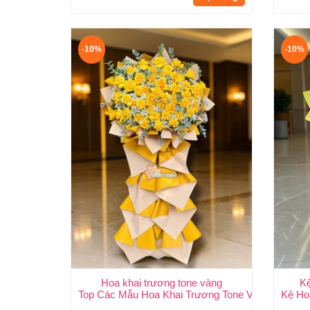
-10%
-10%
Hoa khai trương tone vàng
K
Top Các Mẫu Hoa Khai Trương Tone Vàng Đẹp, S
Kệ Ho