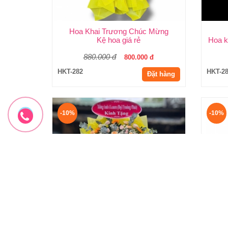
Hoa Khai Trương Chúc Mừng
Kệ hoa giá rẻ
Hoa k
880.000 đ
800.000 đ
HKT-282
HKT-2
Đặt hàng
-10%
-10%