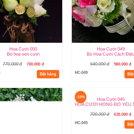
Hoa Cưới 050
Hoa Cưới 049
Bó hoa sen cưới
Bó Hoa Cưới Cách Điệ
770.000 đ
640.000 đ
700.000 đ
580.000 đ
0
HC-049
Đặt hàng
Đặt
-10%