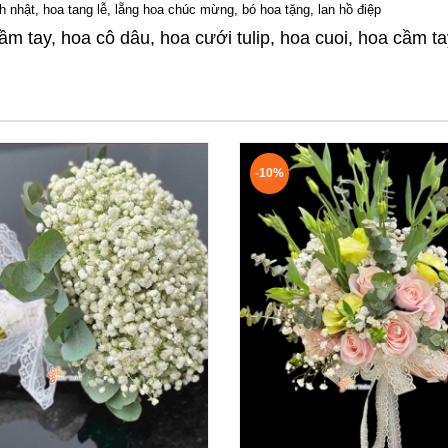
h nhật
,
hoa tang lễ
, l
ẵng hoa chúc mừng
,
bó hoa tặng
,
lan hồ điệp
ầm tay, hoa cô dâu, hoa cưới tulip, hoa cuoi, hoa cầm t
-10%