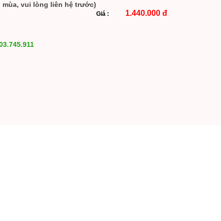
mùa, vui lòng liên hệ trước)
1.440.000 đ
Giá :
03.745.911