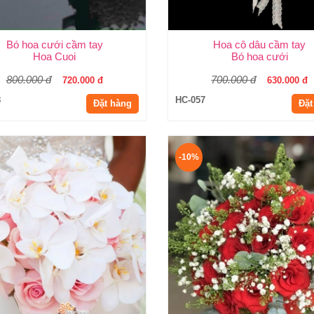
Bó hoa cưới cầm tay
Hoa cô dâu cầm tay
Hoa Cuoi
Bó hoa cưới
800.000 đ
700.000 đ
720.000 đ
630.000 đ
8
HC-057
Đặt hàng
Đặt
-10%