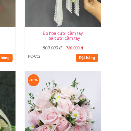
Bó hoa cưới cầm tay
Hoa cưới cầm tay
800.000 đ
720.000 đ
HC-052
 hàng
Đặt hàng
-10%