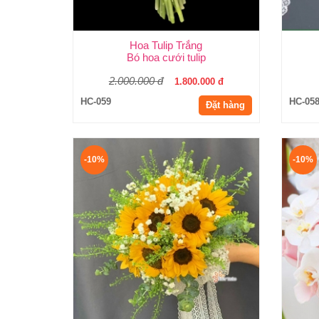
Hoa Tulip Trắng
Bó hoa cưới tulip
2.000.000 đ
1.800.000 đ
HC-059
HC-05
Đặt hàng
-10%
-10%