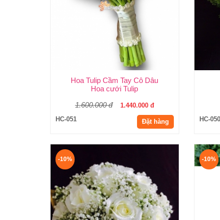
Hoa Tulip Cầm Tay Cô Dâu
Hoa cưới Tulip
1.600.000 đ
1.440.000 đ
HC-051
HC-05
Đặt hàng
-10%
-10%