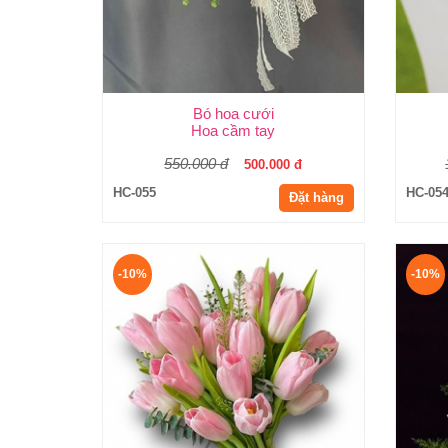
Bó hoa cưới
Hoa cầm tay
550.000 đ
500.000 đ
HC-055
HC-05
Đặt hàng
-10%
-10%