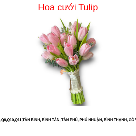
Hoa cưới Tulip
6,Q7,Q8,Q10,Q11,TÂN BÌNH, BÌNH TÂN, TÂN PHÚ, PHÚ NHUẬN, BÌNH THẠNH, GÒ 