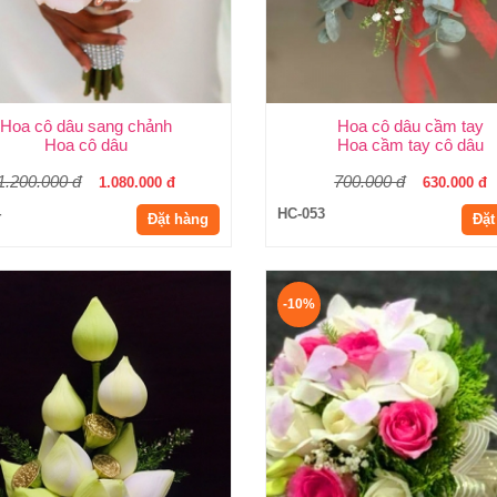
Hoa cô dâu sang chảnh
Hoa cô dâu cầm tay
Hoa cô dâu
Hoa cầm tay cô dâu
1.200.000 đ
700.000 đ
1.080.000 đ
630.000 đ
4
HC-053
Đặt hàng
Đặt
-10%