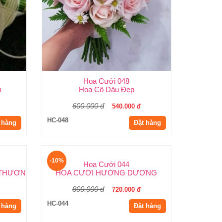
Hoa Cưới 048
u
Hoa Cô Dâu Đẹp
600.000 đ
540.000 đ
HC-048
 hàng
Đặt hàng
-10%