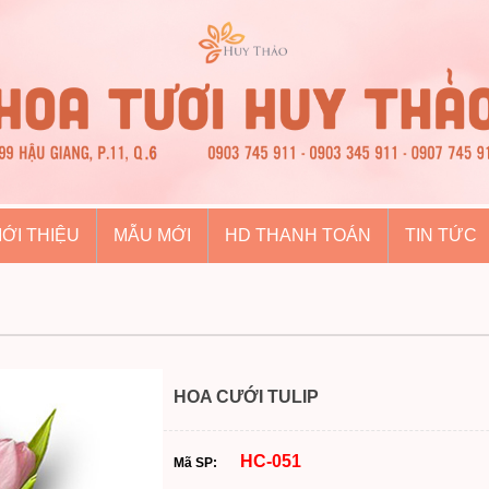
IỚI THIỆU
MẪU MỚI
HD THANH TOÁN
TIN TỨC
HOA CƯỚI TULIP
HC-051
Mã SP: