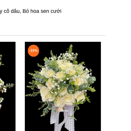
ay cô dâu, Bó hoa sen cưới
-10%