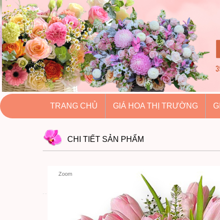
hoatuoihuythao.com
hoatuoihuythao.com
//hoatuoihuythao.com/
TRANG CHỦ
GIÁ HOA THỊ TRƯỜNG
G
CHI TIẾT
SẢN PHẨM
Zoom