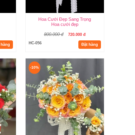
Hoa Cưới Đẹp Sang Trọng
Hoa cưới đẹp
800.000 đ
720.000 đ
HC-056
 hàng
Đặt hàng
-10%