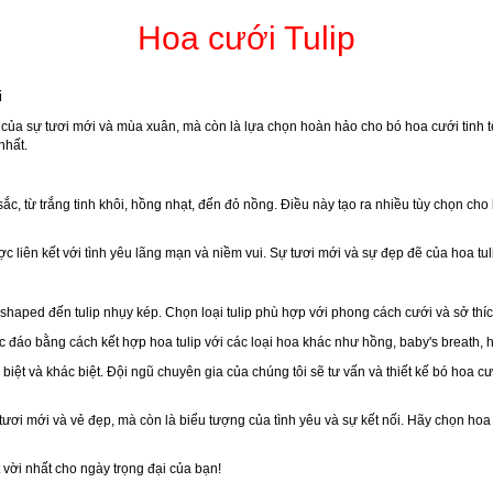
Hoa cưới Tulip
i
của sự tươi mới và mùa xuân, mà còn là lựa chọn hoàn hảo cho bó hoa cưới tinh t
nhất.
sắc, từ trắng tinh khôi, hồng nhạt, đến đỏ nồng. Điều này tạo ra nhiều tùy chọn c
 liên kết với tình yêu lãng mạn và niềm vui. Sự tươi mới và sự đẹp đẽ của hoa tu
yre-shaped đến tulip nhụy kép. Chọn loại tulip phù hợp với phong cách cưới và sở th
c đáo bằng cách kết hợp hoa tulip với các loại hoa khác như hồng, baby's breath, 
biệt và khác biệt. Đội ngũ chuyên gia của chúng tôi sẽ tư vấn và thiết kế bó hoa c
 tươi mới và vẻ đẹp, mà còn là biểu tượng của tình yêu và sự kết nối. Hãy chọn hoa
 vời nhất cho ngày trọng đại của bạn!