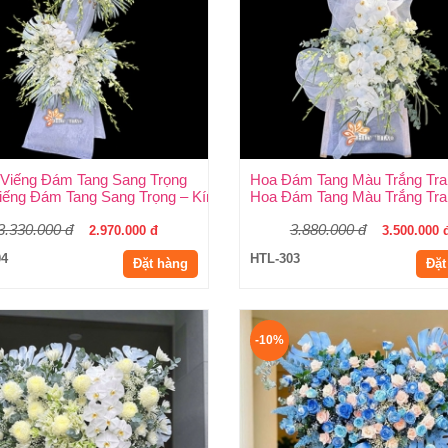
Viếng Đám Tang Sang Trọng
ịp Thời, Trang Trọng Tại Huy Thảo
ếng Đám Tang Sang Trọng – Kính Tận Tâm, Tiễn Biệt Trang Trọng T
Hoa Đám Tang Màu Trắng Tra
3.330.000 đ
3.880.000 đ
2.970.000 đ
3.500.000 
04
HTL-303
Đặt hàng
Đặt
-10%