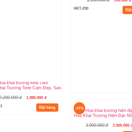
oa khai trương tone cam
Hoa khai trương tone và
ng Trọng, Giá Rẻ Tại TP.HCM
hai Trương Tone Cam Đẹp, Sang Trọng, Rực Rỡ Nhất HCMC
Top Các Mẫu Hoa Khai Trươn
2.200.000 đ
1.100.000 đ
1.980.000 đ
990.000 đ
91
HKT-290
Đặt hàng
Đặt
-10%