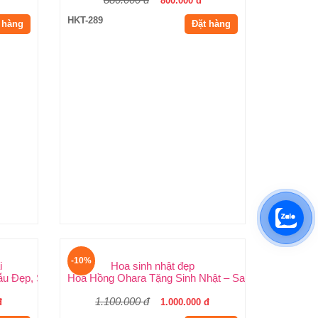
ng
Kệ Hoa Khai Trương Giá Rẻ
g Tone Vàng Đẹp, Sang Trọng, Giá Rẻ Nhất HCMC
Kệ Hoa Khai Trương Giá Rẻ: Mẫu Đẹp, Sang Trọng 
880.000 đ
800.000 đ
HKT-289
 hàng
Đặt hàng
-10%