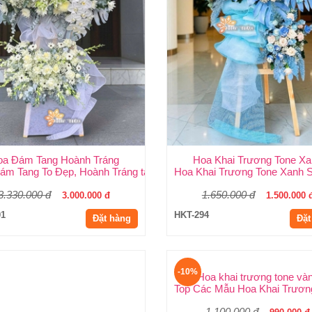
oa Đám Tang Hoành Tráng
Hoa Khai Trương Tone X
nh Kính Và Trang Nghiêm
ám Tang To Đẹp, Hoành Tráng tại Huy Thảo
Hoa Khai Trương Tone Xanh S
3.330.000 đ
1.650.000 đ
3.000.000 đ
1.500.000 
01
HKT-294
Đặt hàng
Đặt
-10%