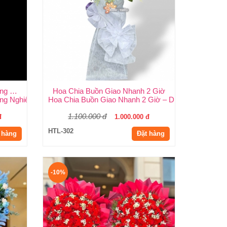
Hoa Đám Tang Màu Trắng Trang Nghiêm
Hoa Chia Buồn Giao Nhanh 2 Giờ
ại Huy Thảo
ng Nghiêm – Vòng Chọn Ý Nghĩa Tại Huy Thảo
Hoa Chia Buồn Giao Nhanh 2 Giờ – Dịch Vụ Uy Tín T
1.100.000 đ
đ
1.000.000 đ
HTL-302
 hàng
Đặt hàng
-10%