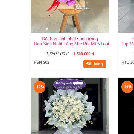
Đặt hoa sinh nhật sang trọng
H
Hoa Sinh Nhật Tặng Mẹ: Bật Mí 5 Loại Hoa Ý Ngh
Top M
1.650.000 đ
1.500.000 đ
HSN-202
HTL-3
Đặt hàng
-10%
-10%