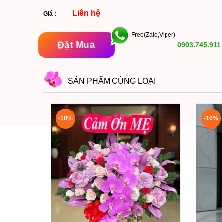
Liên hệ
Giá :
Free(Zalo,Viper)
Đặt Mua
0903.745.911
SẢN PHẨM CÙNG LOẠI
-10%
-10%