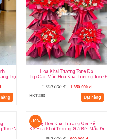
anh
Hoa Khai Trương Tone Đỏ
ang Trọng, Độc Đáo | Shop Hoa Huy Thảo
Top Các Mẫu Hoa Khai Trương Tone Đỏ Đẹp, Sang Tr
1.500.000 đ
đ
1.350.000 đ
HKT-293
 hàng
Đặt hàng
-10%