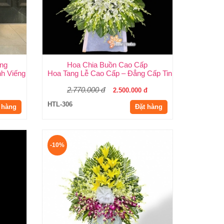
ng
Hoa Chia Buồn Cao Cấp
hảo
nh Viếng Trang Nghiêm, Giao Nhanh Tại Huy Thảo
Hoa Tang Lễ Cao Cấp – Đẳng Cấp Tinh Tế, Kính Viến
2.770.000 đ
2.500.000 đ
HTL-306
 hàng
Đặt hàng
-10%