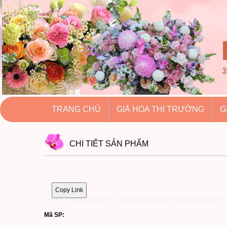
hoatuoihuythao.com
hoatuoihuythao.com
//hoatuoihuythao.com/
TRANG CHỦ
GIÁ HOA THỊ TRƯỜNG
G
CHI TIẾT
SẢN PHẨM
Copy Link
Mã SP: