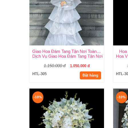
Giao Hoa Đám Tang Tận Nơi Toàn Quốc
Hoa 
Dịch Vụ Giao Hoa Đám Tang Tận Nơi Toàn Quốc – K
Hoa Vi
1.150.000 đ
1.050.000 đ
HTL-305
HTL-3
Đặt hàng
-10%
-10%