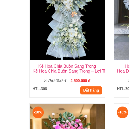
Kệ Hoa Chia Buồn Sang Trọng
H
Kệ Hoa Chia Buồn Sang Trọng – Lời Tiễn Biệt Thà
Hoa Đ
2.750.000 đ
2.500.000 đ
HTL-308
HTL-3
Đặt hàng
-10%
-10%