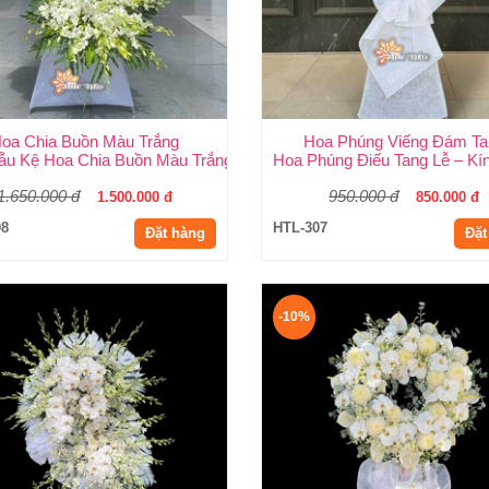
oa Chia Buồn Màu Trắng
Hoa Phúng Viếng Đám Ta
ĩa & Cách Chọn Chuẩn Nhất
ẫu Kệ Hoa Chia Buồn Màu Trắng Được Chọn Nhiều Nhất Tại Huy T
Hoa Phúng Điếu Tang Lễ – Kí
1.650.000 đ
950.000 đ
1.500.000 đ
850.000 đ
08
HTL-307
Đặt hàng
Đặt
-10%