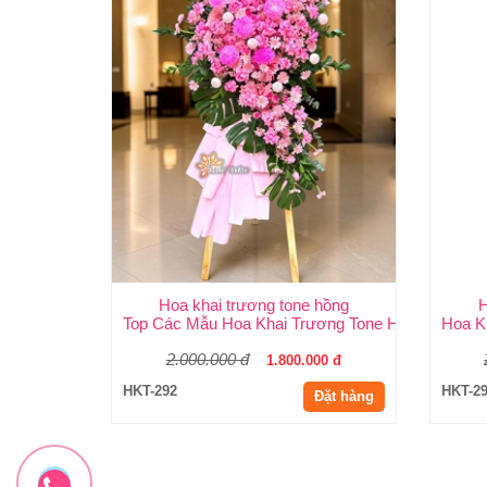
Hoa khai trương tone hồng
H
Top Các Mẫu Hoa Khai Trương Tone Hồng Đẹp, Sa
Hoa K
2.000.000 đ
1.800.000 đ
HKT-292
HKT-2
Đặt hàng
-10%
-10%