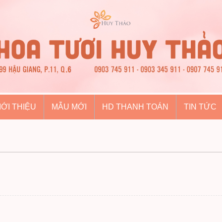
IỚI THIỆU
MẪU MỚI
HD THANH TOÁN
TIN TỨC