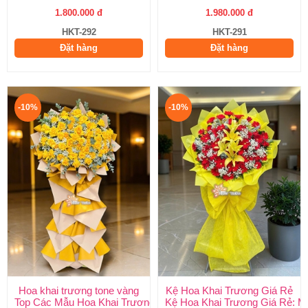
1.800.000 đ
1.980.000 đ
HKT-292
HKT-291
Đặt hàng
Đặt hàng
-10%
-10%
Hoa khai trương tone vàng
Kệ Hoa Khai Trương Giá Rẻ
Top Các Mẫu Hoa Khai Trương Tone Vàng Đẹp, Sang Trọng, Gi
Kệ Hoa Khai Trương Giá Rẻ: M