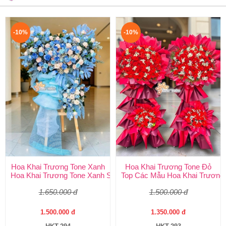
-10%
-10%
Hoa Khai Trương Tone Xanh
Hoa Khai Trương Tone Đỏ
Hoa Khai Trương Tone Xanh Sang Trọng, Độc Đáo | Shop Hoa H
Top Các Mẫu Hoa Khai Trương 
1.650.000 đ
1.500.000 đ
1.500.000 đ
1.350.000 đ