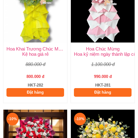
Hoa Khai Trương Chúc Mừng
Hoa Chúc Mừng
Kệ hoa giá rẻ
Hoa kỷ niệm ngày thành lập côn
880.000 đ
1.100.000 đ
800.000 đ
990.000 đ
HKT-282
HKT-281
Đặt hàng
Đặt hàng
-10%
-10%