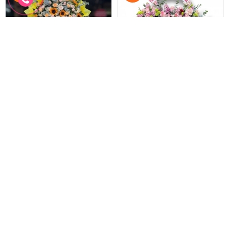
Hoa chúc mừng khai trương
Hoa chúc mừng mẫu mới
Lẵng hoa khai trương hồng phát
Hoa khai trương sang trọng
1.100.000 đ
2.200.000 đ
1.000.000 đ
2.000.000 đ
HKT-278
HKT-277
Đặt hàng
Đặt hàng