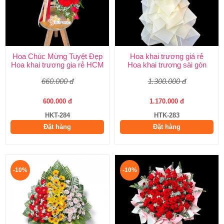
Hoa Chúc Mừng Tuyệt Đẹp
Hoa khai trương giá rẻ
Hoa khai trương gia rẻ HCM
Hoa khai trương sài gòn
660.000 đ
1.300.000 đ
600.000 đ
1.170.000 đ
HKT-284
HTK-283
Đặt hàng
Đặt hàng
-10%
-10%