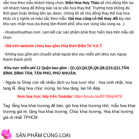
sẵn hoa theo mẫu khách hàng chọn.
Điện Hoa Huy Thảo
sẽ chủ động liên lạc
với khách hàng để thông báo và tư vấn hoa thay thế. Trường hợp không đủ
thời gian hoặc không liên lạc được, chúng tôi sẽ chủ động thay thế loại hoa
khác có ý nghĩa và màu sắc theo mẫu.
Giá hoa cũng có thể thay đổi
tùy vào
khu vực nhận hoa (xa trung tâm thành phố, khu vực vùng sâu vùng xa...)
-
Hoatuoihuythao.com
cam kết các sản phẩm phải thực hiện dựa trên mẫu đã
chọn.
- Giá trên website chưa bao gồm Hóa Đơn Điện Tử V.A.T.
- Không bao gồm phí chuyển phát ngoài khu vực miễn phí (khu vực ngoại
thành thành phố)
-
Khu vực miễn phí 12 Quận bao gồm : Q1,Q3,Q4,Q5,Q6,Q8,Q10,Q11,TÂN
BÌNH, BÌNH TÂN, TÂN PHÚ, PHÚ NHUẬN.
- Ngoài ra Shop còn rất nhiều dịch vu hoa tươi như :
hoa sinh nhật
,
hoa
tang lễ
, l
ẵng hoa chúc mừng
,
bó hoa tặng
,
lan hồ điệp
Xem hoa trực tiếp trên Youtube:
https://youtu.be/EF2fjHjcM78
Tag: lẵng hoa khai trương để bàn, giỏ hoa khai trương nhỏ, mẫu hoa khai
trương giá rẻ, tặng hoa khai trương, Chúc khai trương, Hoa khai trương
giá rẻ nhất TPHCM
SẢN PHẨM CÙNG LOẠI