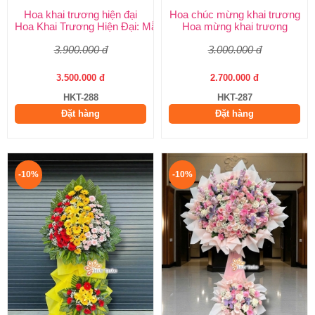
Hoa khai trương hiện đại
Hoa chúc mừng khai trương
Hoa Khai Trương Hiện Đại: Mẫu Đẹp, Sang Trọng & Giao Nhanh
Hoa mừng khai trương
3.900.000 đ
3.000.000 đ
3.500.000 đ
2.700.000 đ
HKT-288
HKT-287
Đặt hàng
Đặt hàng
-10%
-10%