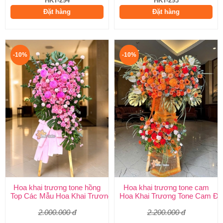
HKT-294
HKT-293
Đặt hàng
Đặt hàng
-10%
-10%
Hoa khai trương tone hồng
Hoa khai trương tone cam
Top Các Mẫu Hoa Khai Trương Tone Hồng Đẹp, Sang Trọng, Giá
Hoa Khai Trương Tone Cam Đẹ
2.000.000 đ
2.200.000 đ