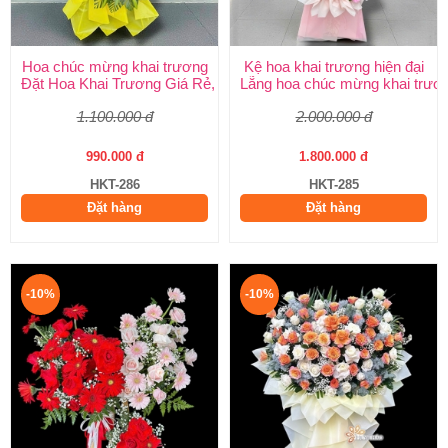
Hoa chúc mừng khai trương
Kệ hoa khai trương hiện đại
Đặt Hoa Khai Trương Giá Rẻ, Đẹp Sang Trọng – Shop Hoa Khai
Lẵng hoa chúc mừng khai trươ
1.100.000 đ
2.000.000 đ
990.000 đ
1.800.000 đ
HKT-286
HKT-285
Đặt hàng
Đặt hàng
-10%
-10%