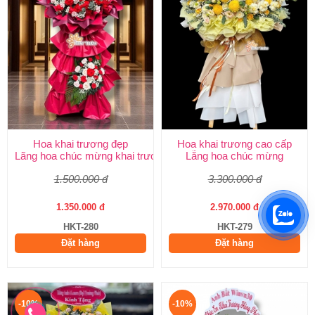
Hoa khai trương đẹp
Hoa khai trương cao cấp
Lãng hoa chúc mừng khai trương
Lẵng hoa chúc mừng
1.500.000 đ
3.300.000 đ
1.350.000 đ
2.970.000 đ
HKT-280
HKT-279
Đặt hàng
Đặt hàng
-10%
-10%