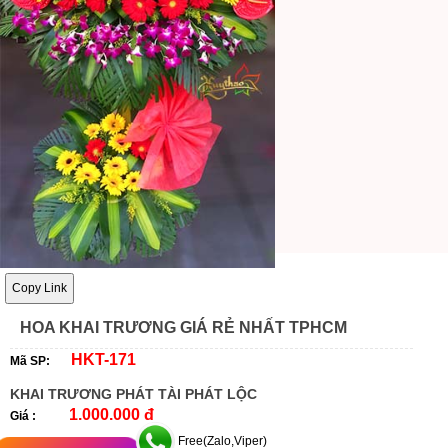
Copy Link
HOA KHAI TRƯƠNG GIÁ RẺ NHẤT TPHCM
HKT-171
Mã SP:
KHAI TRƯƠNG PHÁT TÀI PHÁT LỘC
1.000.000 đ
Giá :
Free(Zalo,Viper)