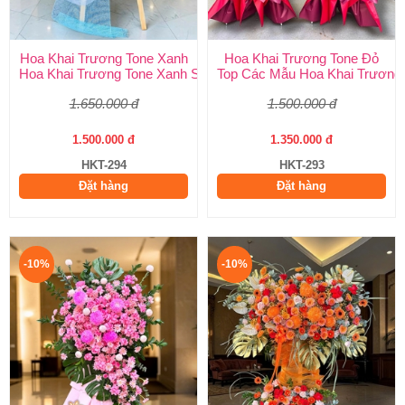
Hoa Khai Trương Tone Xanh
Hoa Khai Trương Tone Đỏ
Hoa Khai Trương Tone Xanh Sang Trọng, Độc Đáo | Shop Hoa H
Top Các Mẫu Hoa Khai Trương 
1.650.000 đ
1.500.000 đ
1.500.000 đ
1.350.000 đ
HKT-294
HKT-293
Đặt hàng
Đặt hàng
-10%
-10%