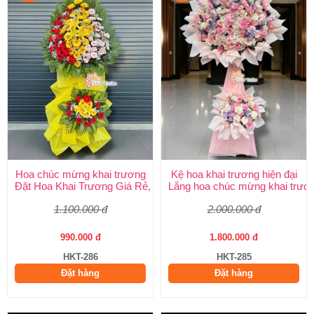
Hoa chúc mừng khai trương
Kệ hoa khai trương hiện đại
Đặt Hoa Khai Trương Giá Rẻ, Đẹp Sang Trọng – Shop Hoa Khai
Lẵng hoa chúc mừng khai trươ
1.100.000 đ
2.000.000 đ
990.000 đ
1.800.000 đ
HKT-286
HKT-285
Đặt hàng
Đặt hàng