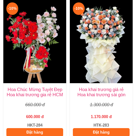
-10%
-10%
Hoa Chúc Mừng Tuyệt Đẹp
Hoa khai trương giá rẻ
Hoa khai trương gia rẻ HCM
Hoa khai trương sài gòn
660.000 đ
1.300.000 đ
600.000 đ
1.170.000 đ
HKT-284
HTK-283
Đặt hàng
Đặt hàng