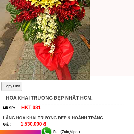
Copy Link
HOA KHAI TRƯƠNG ĐẸP NHẤT HCM.
HKT-081
Mã SP:
LẴNG HOA KHAI TRƯƠNG ĐẸP & HOÀNH TRÁNG.
1.530.000 đ
Giá :
Free(Zalo,Viper)