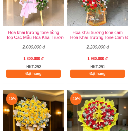
Hoa khai trương tone hồng
Hoa khai trương tone cam
Top Các Mẫu Hoa Khai Trương Tone Hồng Đẹp, Sang Trọng, Giá
Hoa Khai Trương Tone Cam Đẹ
2.000.000 đ
2.200.000 đ
1.800.000 đ
1.980.000 đ
HKT-292
HKT-291
Đặt hàng
Đặt hàng
-10%
-10%