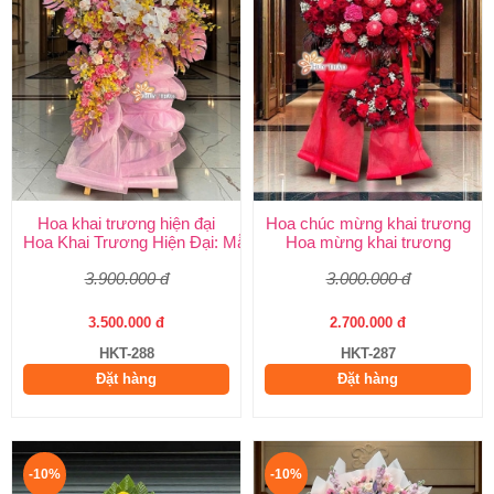
Hoa khai trương hiện đại
Hoa chúc mừng khai trương
Hoa Khai Trương Hiện Đại: Mẫu Đẹp, Sang Trọng & Giao Nhanh
Hoa mừng khai trương
3.900.000 đ
3.000.000 đ
3.500.000 đ
2.700.000 đ
HKT-288
HKT-287
Đặt hàng
Đặt hàng
-10%
-10%