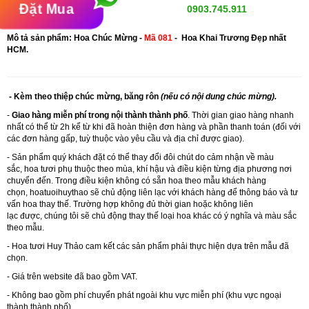
Đặt Mua
0903.745.911
Mô tả sản phẩm: Hoa Chúc Mừng -
Mã 081
- Hoa Khai Trương Đẹp nhất
HCM.
- Kèm theo thiệp chúc mừng, băng rôn
(nếu có nội dung chúc mừng).
-
Giao hàng miễn phí trong nội thành thành phố
. Thời gian giao hàng nhanh
nhất có thể từ 2h kể từ khi đã hoàn thiện đơn hàng và phần thanh toán (đối với
các đơn hàng gấp, tuỳ thuộc vào yêu cầu và địa chỉ được giao).
- Sản phẩm quý khách đặt có thể thay đổi đôi chút do cảm nhận về màu
sắc, hoa tươi phụ thuộc theo mùa, khí hậu và điều kiện từng địa phương nơi
chuyển đến. Trong điều kiện không có sẵn hoa theo mẫu khách hàng
chọn,
hoatuoihuythao
sẽ chủ động liên lạc với khách hàng để thông báo và tư
vấn hoa thay thế. Trường hợp không đủ thời gian hoặc không liên
lạc được, chúng tôi sẽ chủ động thay thế loại hoa khác có ý nghĩa và màu sắc
theo mẫu.
- Hoa tươi Huy Thảo cam kết các sản phẩm phải thực hiện dựa trên mẫu đã
chọn.
- Giá trên website đã bao gồm VAT.
- Không bao gồm phí chuyển phát ngoài khu vực miễn phí (khu vực ngoại
thành thành phố)