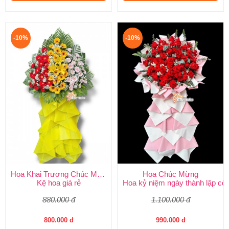
-10%
-10%
Hoa Khai Trương Chúc Mừng
Hoa Chúc Mừng
Kệ hoa giá rẻ
Hoa kỷ niệm ngày thành lập côn
880.000 đ
1.100.000 đ
800.000 đ
990.000 đ