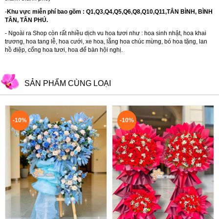
-
Khu vực miễn phí bao gồm : Q1,Q3,Q4,Q5,Q6,Q8,Q10,Q11,TÂN BÌNH, BÌNH
TÂN, TÂN PHÚ.
- Ngoài ra Shop còn rất nhiều dịch vu hoa tươi như :
hoa sinh nhật
,
hoa khai
trương
,
hoa tang lễ
,
hoa cưới
,
xe hoa
,
lẵng hoa chúc mừng
,
bó hoa tặng
,
lan
hồ điệp
,
cổng hoa tươi
,
hoa để bàn hội nghị.
SẢN PHẨM CÙNG LOẠI
-10%
-10%