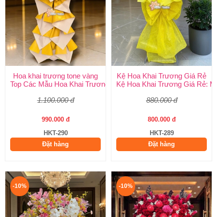
Hoa khai trương tone vàng
Kệ Hoa Khai Trương Giá Rẻ
Top Các Mẫu Hoa Khai Trương Tone Vàng Đẹp, Sang Trọng, Gi
Kệ Hoa Khai Trương Giá Rẻ: M
1.100.000 đ
880.000 đ
990.000 đ
800.000 đ
HKT-290
HKT-289
Đặt hàng
Đặt hàng
-10%
-10%