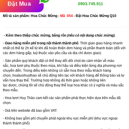
Đặt Mua
0903.745.911
Mô tả sản phẩm: Hoa Chúc Mừng
-
Mã
054
- Đặt Hoa Chúc Mừng Q10
- Kèm theo thiệp chúc mừng, băng rôn
(nếu có nội dung chúc mừng).
-
Giao hàng miễn phí trong nội thành thành phố
. Thời gian giao hàng nhanh
nhất có thể từ 2h kể từ khi đã hoàn thiện đơn hàng và phần thanh toán (đối với
các đơn hàng gấp, tuỳ thuộc vào yêu cầu và địa chỉ được giao).
- Sản phẩm quý khách đặt có thể thay đổi đôi chút do cảm nhận về màu
sắc, hoa tươi phụ thuộc theo mùa, khí hậu và điều kiện từng địa phương nơi
chuyển đến. Trong điều kiện không có sẵn hoa theo mẫu khách hàng
chọn,
hoatuoihuythao
sẽ chủ động liên lạc với khách hàng để thông báo và tư
vấn hoa thay thế. Trường hợp không đủ thời gian hoặc không liên
lạc được, chúng tôi sẽ chủ động thay thế loại hoa khác có ý nghĩa và màu sắc
theo mẫu.
- Hoa tươi Huy Thảo cam kết các sản phẩm phải thực hiện dựa trên mẫu đã
chọn.
- Giá trên website đã bao gồm VAT.
- Không bao gồm phí chuyển phát ngoài khu vực miễn phí (khu vực ngoại
thành thành phố)