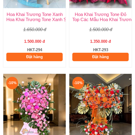
Hoa Khai Trương Tone Xanh
Hoa Khai Trương Tone Đỏ
Hoa Khai Trương Tone Xanh Sang Trọng, Độc Đáo | Shop Hoa H
Top Các Mẫu Hoa Khai Trương 
1.650.000 đ
1.500.000 đ
1.500.000 đ
1.350.000 đ
HKT-294
HKT-293
Đặt hàng
Đặt hàng
-10%
-10%