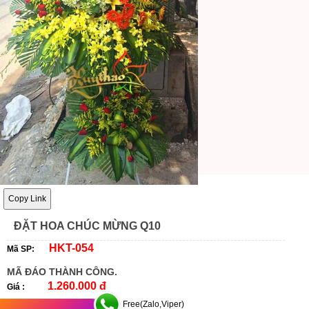
Copy Link
ĐẶT HOA CHÚC MỪNG Q10
HKT-054
Mã SP:
MÃ ĐÁO THÀNH CÔNG.
1.260.000 đ
Giá :
Free(Zalo,Viper)