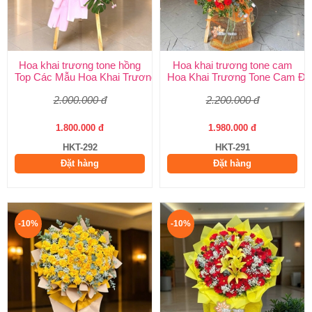
Hoa khai trương tone hồng
Hoa khai trương tone cam
Top Các Mẫu Hoa Khai Trương Tone Hồng Đẹp, Sang Trọng, Giá
Hoa Khai Trương Tone Cam Đẹ
2.000.000 đ
2.200.000 đ
1.800.000 đ
1.980.000 đ
HKT-292
HKT-291
Đặt hàng
Đặt hàng
-10%
-10%