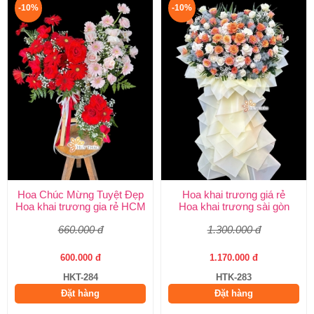
-10%
-10%
Hoa Chúc Mừng Tuyệt Đẹp
Hoa khai trương giá rẻ
Hoa khai trương gia rẻ HCM
Hoa khai trương sài gòn
660.000 đ
1.300.000 đ
600.000 đ
1.170.000 đ
HKT-284
HTK-283
Đặt hàng
Đặt hàng