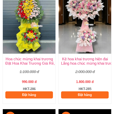
Hoa chúc mừng khai trương
Kệ hoa khai trương hiện đại
Đặt Hoa Khai Trương Giá Rẻ, Đẹp Sang Trọng – Shop Hoa Khai
Lẵng hoa chúc mừng khai trươ
1.100.000 đ
2.000.000 đ
990.000 đ
1.800.000 đ
HKT-286
HKT-285
Đặt hàng
Đặt hàng