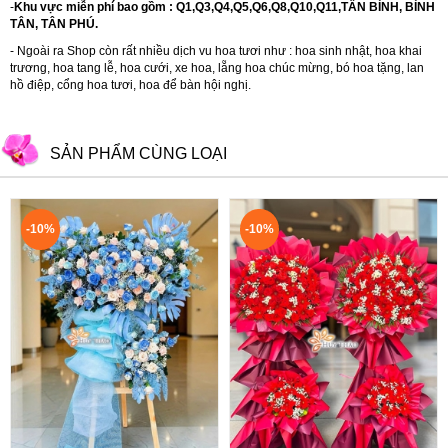
-
Khu vực miễn phí bao gồm : Q1,Q3,Q4,Q5,Q6,Q8,Q10,Q11,TÂN BÌNH, BÌNH
TÂN, TÂN PHÚ.
- Ngoài ra Shop còn rất nhiều dịch vu hoa tươi như :
hoa sinh nhật
,
hoa khai
trương
,
hoa tang lễ
,
hoa cưới
,
xe hoa
,
lẵng hoa chúc mừng
,
bó hoa tặng
,
lan
hồ điệp
,
cổng hoa tươi
,
hoa để bàn hội nghị.
SẢN PHẨM CÙNG LOẠI
-10%
-10%