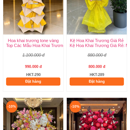
Hoa khai trương tone vàng
Kệ Hoa Khai Trương Giá Rẻ
Top Các Mẫu Hoa Khai Trương Tone Vàng Đẹp, Sang Trọng, Gi
Kệ Hoa Khai Trương Giá Rẻ: M
1.100.000 đ
880.000 đ
990.000 đ
800.000 đ
HKT-290
HKT-289
Đặt hàng
Đặt hàng
-10%
-10%