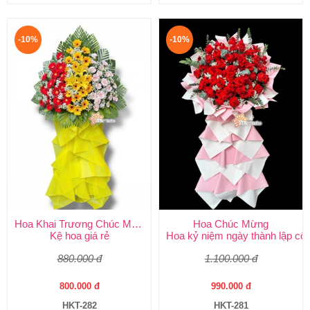
-10%
-10%
Hoa Khai Trương Chúc Mừng
Hoa Chúc Mừng
Kệ hoa giá rẻ
Hoa kỷ niệm ngày thành lập côn
880.000 đ
1.100.000 đ
800.000 đ
990.000 đ
HKT-282
HKT-281