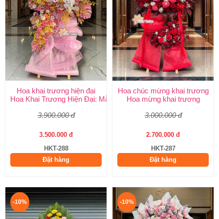
Hoa khai trương hiện đại
Hoa chúc mừng khai trương
Hoa Khai Trương Hiện Đại: Mẫu Đẹp, Sang Trọng & Giao Nhanh
Hoa mừng khai trương
3.900.000 đ
3.000.000 đ
3.500.000 đ
2.700.000 đ
HKT-288
HKT-287
Đặt hàng
Đặt hàng
-10%
-10%