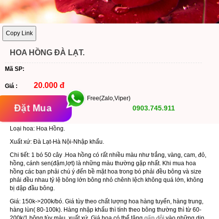
Copy Link
HOA HỒNG ĐÀ LẠT.
Mã SP:
20.000 đ
Giá :
Free(Zalo,Viper)
Đặt Mua
0903.745.911
Loại hoa:
Hoa Hồng.
Xuất xứ: Đà Lạt-Hà Nội-Nhập khẩu.
Chi tiết: 1 bó 50 cây .Hoa hồng có rất nhiều màu như trắng, vàng, cam, đỏ,
hồng, cánh sen(đậm,lợt) là những màu thường gặp nhất. Khi mua hoa
hồng các bạn phải chú ý đến bề mặt hoa trong bó phải đều bông và size
phải đều nhau tỷ lệ bông lớn bông nhỏ chênh lệch không quá lớn, không
bị dập đầu bông.
Giá: 150k->200k/bó. Giá tùy theo chất lượng hoa hàng tuyển, hàng trung,
hàng lùn( 80-100k). Hàng nhập khẩu thì tính theo bông thường thì từ 60-
200k/1 bông tùy màu, xuất xứ. Giá hoa có thể tăng
gấp đôi
vào những dịp