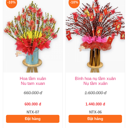
-10%
-10%
Hoa tầm xuân
Bình hoa nụ tầm xuân
Nu tam xuan
Nụ tầm xuân
660.000 đ
1.600.000 đ
600.000 đ
1.440.000 đ
NTX-07
NTX-06
Đặt hàng
Đặt hàng