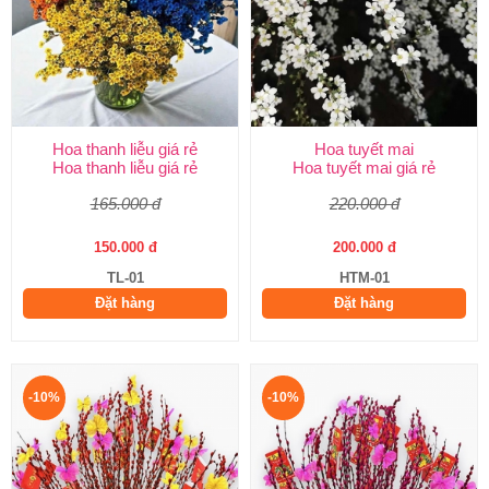
Hoa thanh liễu giá rẻ
Hoa tuyết mai
Hoa thanh liễu giá rẻ
Hoa tuyết mai giá rẻ
165.000 đ
220.000 đ
150.000 đ
200.000 đ
TL-01
HTM-01
Đặt hàng
Đặt hàng
-10%
-10%