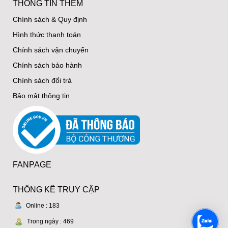
-10%
-10%
Hoa Để Bàn - 004
Bục Phát Biểu - Mã 003
Mẫu Hoa Để Bàn.
Hoa Để Bục Phát Biểu.
600.000 đ
1.100.000 đ
540.000 đ
990.000 đ
HDB-004
BPB-003
Đặt hàng
Đặt hàng