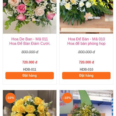
Hoa De Ban - Mã 011
Hoa Để Bàn - Mã 010
Hoa Để Bàn Đám Cưới.
Hoa để bàn phòng họp
800.000 đ
800.000 đ
720.000 đ
720.000 đ
HDB-011
HDB-010
Đặt hàng
Đặt hàng
-10%
-10%