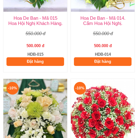
Hoa De Ban - Mã 015
Hoa De Ban - Mã 014.
Hoa Hội Nghị Khách Hàng.
Cắm Hoa Hội Nghị.
550.000 đ
550.000 đ
500.000 đ
500.000 đ
HDB-015
HDB-014
Đặt hàng
Đặt hàng
-10%
-10%