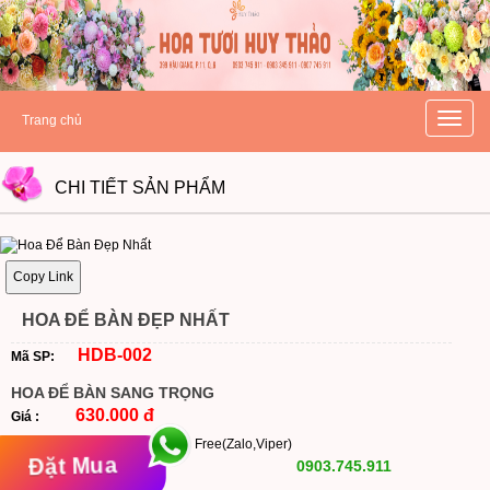
hoatuoihuythao.com
hoatuoihuythao.com
//hoatuoihuythao.com/
Toggle
Trang chủ
naviga
CHI TIẾT
SẢN PHẨM
Copy Link
HOA ĐỂ BÀN ĐẸP NHẤT
HDB-002
Mã SP:
HOA ĐỂ BÀN SANG TRỌNG
630.000 đ
Giá :
Free(Zalo,Viper)
Đặt Mua
0903.745.911