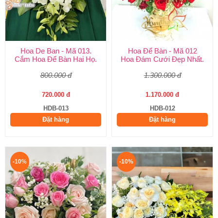
Hoa De Ban - Mã 013.
Hoa Để Bàn - Mã 012
Cắm Hoa Để Bàn Hai Họ.
Hoa Đám Cưới Đẹp Nhất.
800.000 đ
1.300.000 đ
720.000 đ
1.170.000 đ
HDB-013
HDB-012
Đặt hàng
Đặt hàng
-10%
-10%