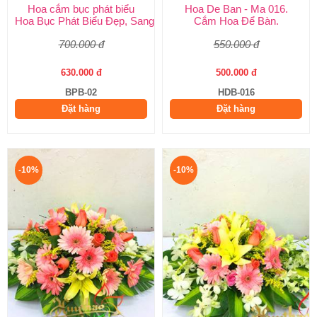
Hoa cắm bục phát biểu
Hoa De Ban - Ma 016.
Hoa Bục Phát Biểu Đẹp, Sang Trọng | Giao Nhanh TP.HCM – Hu
Cắm Hoa Để Bàn.
700.000 đ
550.000 đ
630.000 đ
500.000 đ
BPB-02
HDB-016
Đặt hàng
Đặt hàng
-10%
-10%