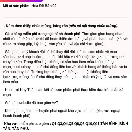
Mô tả sản phẩm: Hoa Để Bàn 02
- Kèm theo thiệp chúc mừng, băng rôn
(nếu có nội dung chúc mừng).
-
Giao hàng miễn phí trong nội thành thành phố
. Thời gian giao hàng nhanh
nhất có thể từ 2h kể từ khi đã hoàn thiện đơn hàng và phần thanh toán (đối với
các đơn hàng gấp, tuỳ thuộc vào yêu cầu và địa chỉ được giao).
- Sản phẩm quý khách đặt có thể thay đổi đôi chút do cảm nhận về màu
sắc, hoa tươi phụ thuộc theo mùa, khí hậu và điều kiện từng địa phương nơi
chuyển đến. Trong điều kiện không có sẵn hoa theo mẫu khách hàng
chọn,
hoatuoihuythao
sẽ chủ động liên lạc với khách hàng để thông báo và tư
vấn hoa thay thế. Trường hợp không đủ thời gian hoặc không liên
lạc được, chúng tôi sẽ chủ động thay thế loại hoa khác có ý nghĩa và màu sắc
theo mẫu.
- Hoa tươi Huy Thảo cam kết các sản phẩm phải thực hiện dựa trên mẫu đã
chọn.
- Giá trên website đã bao gồm VAT.
- Không bao gồm phí chuyển phát ngoài khu vực miễn phí (khu vực ngoại
thành thành phố)
-
Khu vực miễn phí bao gồm : Q1,Q3,Q4,Q5,Q6,Q8,Q10,Q11,TÂN BÌNH, BÌNH
TÂN, TÂN PHÚ.