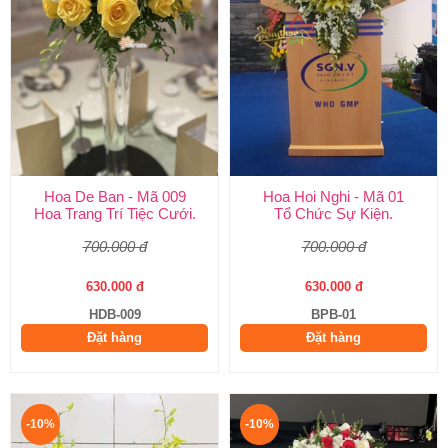
Hoa De Ban - Mã 009
Hoa Hoi Nghi - Mã 01
Hoa Trang Trí Tiệc Cưới.
Tổ Chức Sự Kiện.
700.000 đ
700.000 đ
630.000 đ
630.000 đ
HDB-009
BPB-01
Đặt hàng
Đặt hàng
-10%
-10%