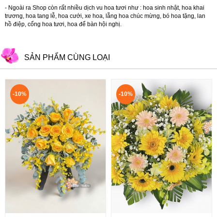
- Ngoài ra Shop còn rất nhiều dịch vu hoa tươi như :
hoa sinh nhật
,
hoa khai
trương
,
hoa tang lễ
,
hoa cưới
,
xe hoa
,
lẵng hoa chúc mừng
,
bó hoa tặng
,
lan
hồ điệp
,
cổng hoa tươi
,
hoa để bàn hội nghị.
SẢN PHẨM CÙNG LOẠI
-10%
-10%