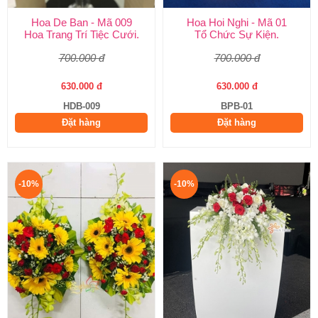
Hoa De Ban - Mã 009
Hoa Hoi Nghi - Mã 01
Hoa Trang Trí Tiệc Cưới.
Tổ Chức Sự Kiện.
700.000 đ
700.000 đ
630.000 đ
630.000 đ
HDB-009
BPB-01
Đặt hàng
Đặt hàng
-10%
-10%