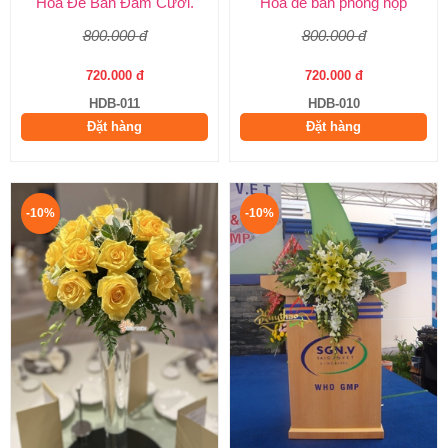
Hoa Để Bàn Đám Cưới.
Hoa để bàn phòng họp
800.000 đ
800.000 đ
720.000 đ
720.000 đ
HDB-011
HDB-010
Đặt hàng
Đặt hàng
-10%
-10%