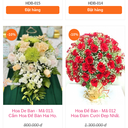
HDB-015
HDB-014
Đặt hàng
Đặt hàng
-10%
-10%
Hoa De Ban - Mã 013.
Hoa Để Bàn - Mã 012
Cắm Hoa Để Bàn Hai Họ.
Hoa Đám Cưới Đẹp Nhất.
800.000 đ
1.300.000 đ