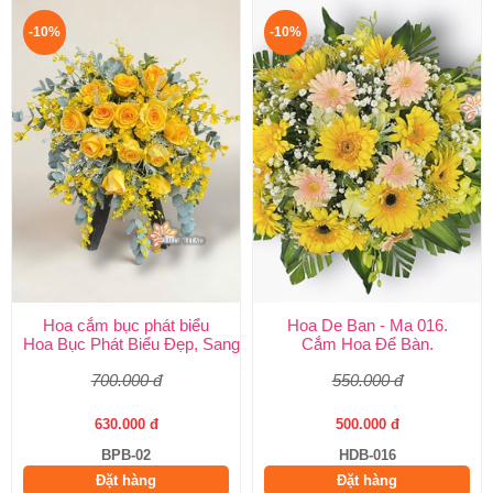
-10%
-10%
Hoa cắm bục phát biểu
Hoa De Ban - Ma 016.
Hoa Bục Phát Biểu Đẹp, Sang Trọng | Giao Nhanh TP.HCM – Hu
Cắm Hoa Để Bàn.
700.000 đ
550.000 đ
630.000 đ
500.000 đ
BPB-02
HDB-016
Đặt hàng
Đặt hàng