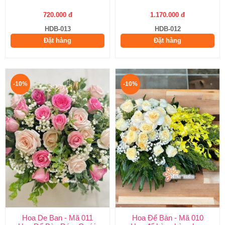
720.000 đ
1.170.000 đ
HDB-013
HDB-012
Đặt hàng
Đặt hàng
-10%
-10%
Hoa De Ban - Mã 011
Hoa Để Bàn - Mã 010