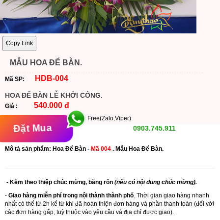
Copy Link
MẪU HOA ĐỂ BÀN.
HDB-004
Mã SP:
HOA ĐỂ BÀN LỄ KHỞI CÔNG.
540.000 đ
Giá :
Free(Zalo,Viper)
Đặt Mua
0903.745.911
Mô tả sản phẩm: Hoa Để Bàn -
Mã 004
. Mẫu Hoa Để Bàn.
- Kèm theo thiệp chúc mừng, băng rôn
(nếu có nội dung chúc mừng).
-
Giao hàng miễn phí trong nội thành thành phố
. Thời gian giao hàng nhanh
nhất có thể từ 2h kể từ khi đã hoàn thiện đơn hàng và phần thanh toán (đối với
các đơn hàng gấp, tuỳ thuộc vào yêu cầu và địa chỉ được giao).