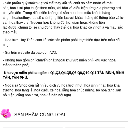
- Sản phẩm quý khách đặt có thể thay đổi đôi chút do cảm nhận về màu
sắc, hoa tươi phụ thuộc theo mùa, khí hậu và điều kiện từng địa phương nơi
chuyển đến. Trong điều kiện không có sẵn hoa theo mẫu khách hàng
chọn,
hoatuoihuythao
sẽ chủ động liên lạc với khách hàng để thông báo và tư
vấn hoa thay thế. Trường hợp không đủ thời gian hoặc không liên
lạc được, chúng tôi sẽ chủ động thay thế loại hoa khác có ý nghĩa và màu sắc
theo mẫu.
- Hoa tươi Huy Thảo cam kết các sản phẩm phải thực hiện dựa trên mẫu đã
chọn.
- Giá trên website đã bao gồm VAT.
- Không bao gồm phí chuyển phát ngoài khu vực miễn phí (khu vực ngoại
thành thành phố)
-
Khu vực miễn phí bao gồm : Q1,Q3,Q4,Q5,Q6,Q8,Q10,Q11,TÂN BÌNH, BÌNH
TÂN, TÂN PHÚ.
- Ngoài ra Shop còn rất nhiều dịch vu hoa tươi như :
hoa sinh nhật
,
hoa khai
trương
,
hoa tang lễ
,
hoa cưới
,
xe hoa
,
lẵng hoa chúc mừng
,
bó hoa tặng
,
lan
hồ điệp
,
cổng hoa tươi
,
hoa để bàn hội nghị.
SẢN PHẨM CÙNG LOẠI