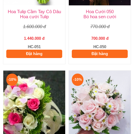
Hoa Tulip Cầm Tay Cô Dâu
Hoa Cưới 050
Hoa cưới Tulip
Bó hoa sen cưới
1.600.000 đ
770.000 đ
1.440.000 đ
700.000 đ
HC-051
HC-050
Đặt hàng
Đặt hàng
-10%
-10%