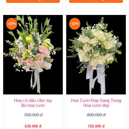
-10%
-10%
Hoa cô dâu cầm tay
Hoa Cưới Đẹp Sang Trọng
Bó hoa cưới
Hoa cưới đẹp
700.000 đ
800.000 đ
630.000 đ
720.000 đ