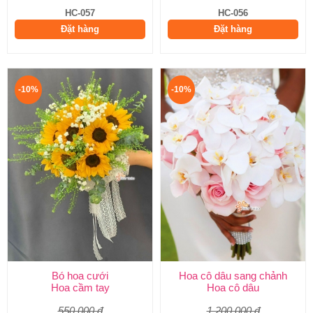
HC-057
HC-056
Đặt hàng
Đặt hàng
-10%
-10%
Bó hoa cưới
Hoa cô dâu sang chảnh
Hoa cầm tay
Hoa cô dâu
550.000 đ
1.200.000 đ