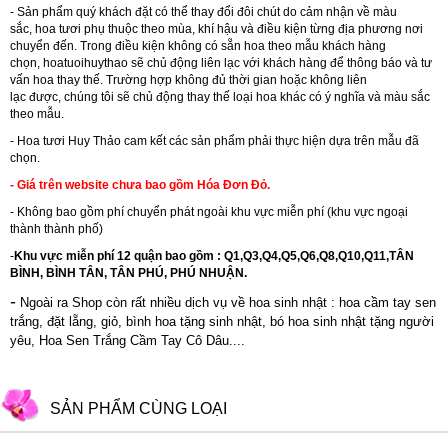
- Sản phẩm quý khách đặt có thể thay đổi đôi chút do cảm nhận về màu
sắc, hoa tươi phụ thuộc theo mùa, khí hậu và điều kiện từng địa phương nơi
chuyển đến. Trong điều kiện không có sẵn hoa theo mẫu khách hàng
chọn,
hoatuoihuythao
sẽ chủ động liên lạc với khách hàng để thông báo và tư
vấn hoa thay thế. Trường hợp không đủ thời gian hoặc không liên
lạc được, chúng tôi sẽ chủ động thay thế loại hoa khác có ý nghĩa và màu sắc
theo mẫu.
- Hoa tươi Huy Thảo cam kết các sản phẩm phải thực hiện dựa trên mẫu đã
chọn.
- Giá trên website chưa bao gồm Hóa Đơn Đỏ.
- Không bao gồm phí chuyển phát ngoài khu vực miễn phí (khu vực ngoại
thành thành phố)
-
Khu vực miễn phí 12 quận bao gồm : Q1,Q3,Q4,Q5,Q6,Q8,Q10,Q11,TÂN
BÌNH, BÌNH TÂN, TÂN PHÚ, PHÚ NHUẬN.
-
Ngoài ra Shop còn rất nhiều dịch vụ về hoa sinh nhật : hoa cầm tay sen
trắng, đặt lẵng, giỏ, bình hoa tặng sinh nhật,
bó hoa sinh nhật tặng người
yêu
, Hoa Sen Trắng Cầm Tay Cô Dâu....
SẢN PHẨM CÙNG LOẠI