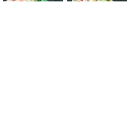
Hoa Cưới 043
Hoa Cưới 042
Bó Hoa Hồng Kem Cầm Tay Cô Dâu
Bó Hoa Cưới Sum Vầy
660.000 đ
800.000 đ
600.000 đ
720.000 đ
HC-043
HC-042
Đặt hàng
Đặt hàng