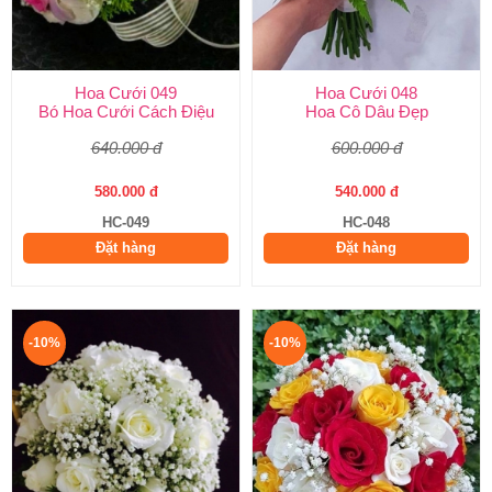
Hoa Cưới 049
Hoa Cưới 048
Bó Hoa Cưới Cách Điệu
Hoa Cô Dâu Đẹp
640.000 đ
600.000 đ
580.000 đ
540.000 đ
HC-049
HC-048
Đặt hàng
Đặt hàng
-10%
-10%