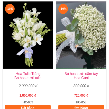
-10%
-10%
Hoa Tulip Trắng
Bó hoa cưới cầm tay
Bó hoa cưới tulip
Hoa Cuoi
2.000.000 đ
800.000 đ
1.800.000 đ
720.000 đ
HC-059
HC-058
Đặt hàng
Đặt hàng