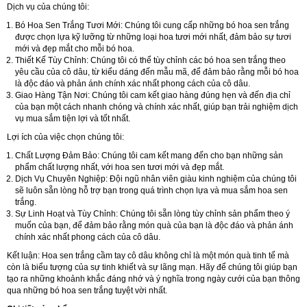
Dịch vụ của chúng tôi:
Bó Hoa Sen Trắng Tươi Mới:
Chúng tôi cung cấp những bó hoa sen trắng
được chọn lựa kỹ lưỡng từ những loại hoa tươi mới nhất, đảm bảo sự tươi
mới và đẹp mắt cho mỗi bó hoa.
Thiết Kế Tùy Chỉnh:
Chúng tôi có thể tùy chỉnh các bó hoa sen trắng theo
yêu cầu của cô dâu, từ kiểu dáng đến mẫu mã, để đảm bảo rằng mỗi bó hoa
là độc đáo và phản ánh chính xác nhất phong cách của cô dâu.
Giao Hàng Tận Nơi:
Chúng tôi cam kết giao hàng đúng hẹn và đến địa chỉ
của bạn một cách nhanh chóng và chính xác nhất, giúp bạn trải nghiệm dịch
vụ mua sắm tiện lợi và tốt nhất.
Lợi ích của việc chọn chúng tôi:
Chất Lượng Đảm Bảo:
Chúng tôi cam kết mang đến cho bạn những sản
phẩm chất lượng nhất, với hoa sen tươi mới và đẹp mắt.
Dịch Vụ Chuyên Nghiệp:
Đội ngũ nhân viên giàu kinh nghiệm của chúng tôi
sẽ luôn sẵn lòng hỗ trợ bạn trong quá trình chọn lựa và mua sắm hoa sen
trắng.
Sự Linh Hoạt và Tùy Chỉnh:
Chúng tôi sẵn lòng tùy chỉnh sản phẩm theo ý
muốn của bạn, để đảm bảo rằng món quà của bạn là độc đáo và phản ánh
chính xác nhất phong cách của cô dâu.
Kết luận:
Hoa sen trắng cầm tay cô dâu không chỉ là một món quà tinh tế mà
còn là biểu tượng của sự tinh khiết và sự lãng mạn. Hãy để chúng tôi giúp bạn
tạo ra những khoảnh khắc đáng nhớ và ý nghĩa trong ngày cưới của bạn thông
qua những bó hoa sen trắng tuyệt vời nhất.