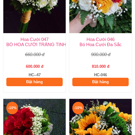
Hoa Cưới 047
Hoa Cưới 046
BÓ HOA CƯỚI TRẮNG TINH KHÔI
Bó Hoa Cưới Đa Sắc
660.000 đ
900.000 đ
600.000 đ
810.000 đ
HC--47
HC-046
Đặt hàng
Đặt hàng
-10%
-10%