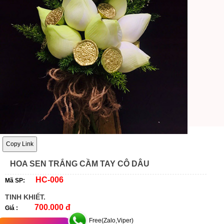
Copy Link
HOA SEN TRẮNG CẦM TAY CÔ DÂU
HC-006
Mã SP:
TINH KHIẾT.
700.000 đ
Giá :
Free(Zalo,Viper)