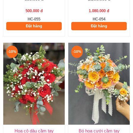
500.000 đ
1.080.000 đ
HC-055
HC-054
Đặt hàng
Đặt hàng
-10%
-10%
Hoa cô dâu cầm tay
Bó hoa cưới cầm tay