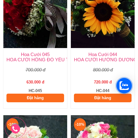
Hoa Cưới 045
Hoa Cưới 044
HOA CƯỚI HỒNG ĐỎ YÊU THƯƠNG
HOA CƯỚI HƯỚNG DƯƠNG
700.000 đ
800.000 đ
630.000 đ
720.000 đ
HC-045
HC-044
Đặt hàng
Đặt hàng
-10%
-10%