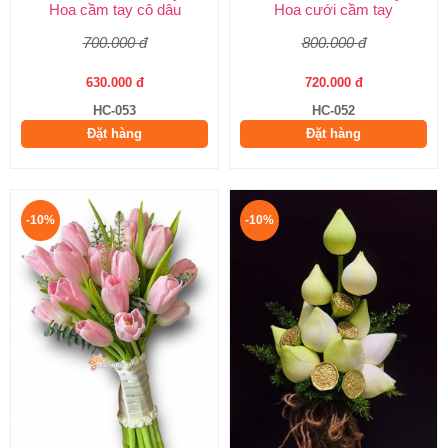
Hoa cầm tay cô dâu
Hoa cưới cầm tay
700.000 đ
800.000 đ
630.000 đ
720.000 đ
HC-053
HC-052
Đặt hàng
Đặt hàng
-10%
-10%