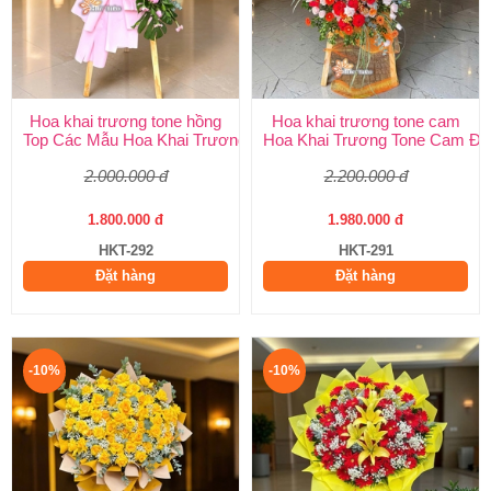
Hoa khai trương tone hồng
Hoa khai trương tone cam
Top Các Mẫu Hoa Khai Trương Tone Hồng Đẹp, Sang Trọng, Giá
Hoa Khai Trương Tone Cam Đẹ
2.000.000 đ
2.200.000 đ
1.800.000 đ
1.980.000 đ
HKT-292
HKT-291
Đặt hàng
Đặt hàng
-10%
-10%