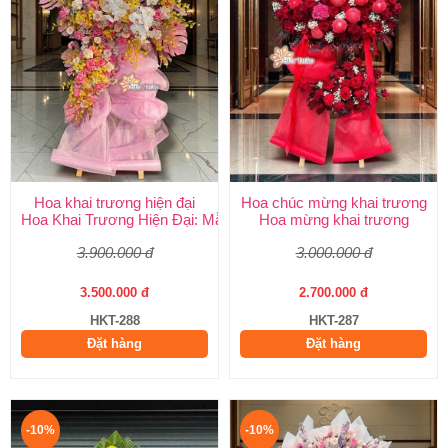
Hoa khai trương hiện đại
Hoa chúc mừng khai trương
Hoa Khai Trương Hiện Đại: Mẫu Đẹp, Sang Trọng & Giao Nhanh
Hoa mừng khai trương
3.900.000 đ
3.000.000 đ
3.500.000 đ
2.700.000 đ
HKT-288
HKT-287
Đặt hàng
Đặt hàng
-10%
-10%