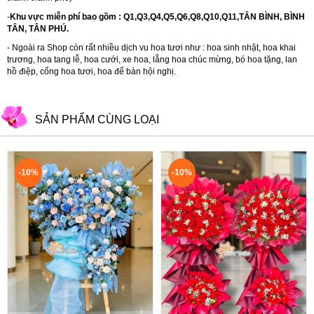
-
Khu vực miễn phí bao gồm : Q1,Q3,Q4,Q5,Q6,Q8,Q10,Q11,TÂN BÌNH, BÌNH
TÂN, TÂN PHÚ.
- Ngoài ra Shop còn rất nhiều dịch vu hoa tươi như :
hoa sinh nhật
,
hoa khai
trương
,
hoa tang lễ
,
hoa cưới
,
xe hoa
,
lẵng hoa chúc mừng
,
bó hoa tặng
,
lan
hồ điệp
,
cổng hoa tươi
,
hoa để bàn hội nghị.
SẢN PHẨM CÙNG LOẠI
-10%
-10%