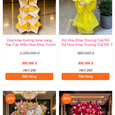
Hoa khai trương tone vàng
Kệ Hoa Khai Trương Giá Rẻ
Top Các Mẫu Hoa Khai Trương Tone Vàng Đẹp, Sang Trọng, Gi
Kệ Hoa Khai Trương Giá Rẻ: M
1.100.000 đ
880.000 đ
990.000 đ
800.000 đ
HKT-290
HKT-289
Đặt hàng
Đặt hàng
-10%
-10%