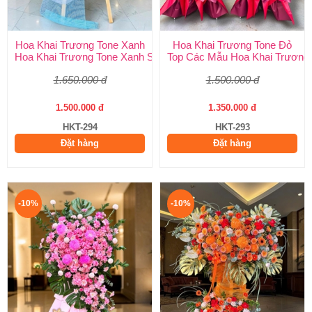
Hoa Khai Trương Tone Xanh
Hoa Khai Trương Tone Đỏ
Hoa Khai Trương Tone Xanh Sang Trọng, Độc Đáo | Shop Hoa H
Top Các Mẫu Hoa Khai Trương 
1.650.000 đ
1.500.000 đ
1.500.000 đ
1.350.000 đ
HKT-294
HKT-293
Đặt hàng
Đặt hàng
-10%
-10%