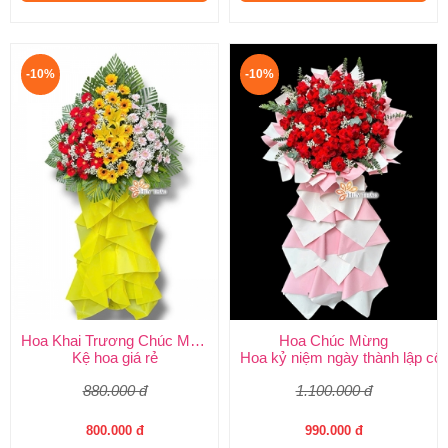
-10%
-10%
Hoa Khai Trương Chúc Mừng
Hoa Chúc Mừng
Kệ hoa giá rẻ
Hoa kỷ niệm ngày thành lập côn
880.000 đ
1.100.000 đ
800.000 đ
990.000 đ