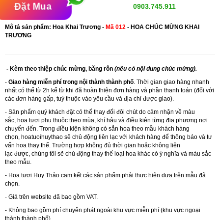
Đặt Mua
0903.745.911
Mô tả sản phẩm: Hoa Khai Trương -
Mã 012
- HOA CHÚC MỪNG KHAI
TRƯƠNG
- Kèm theo thiệp chúc mừng, băng rôn
(nếu có nội dung chúc mừng).
-
Giao hàng miễn phí trong nội thành thành phố
. Thời gian giao hàng nhanh
nhất có thể từ 2h kể từ khi đã hoàn thiện đơn hàng và phần thanh toán (đối với
các đơn hàng gấp, tuỳ thuộc vào yêu cầu và địa chỉ được giao).
- Sản phẩm quý khách đặt có thể thay đổi đôi chút do cảm nhận về màu
sắc, hoa tươi phụ thuộc theo mùa, khí hậu và điều kiện từng địa phương nơi
chuyển đến. Trong điều kiện không có sẵn hoa theo mẫu khách hàng
chọn, hoatuoihuythao sẽ chủ động liên lạc với khách hàng để thông báo và tư
vấn hoa thay thế. Trường hợp không đủ thời gian hoặc không liên
lạc được, chúng tôi sẽ chủ động thay thế loại hoa khác có ý nghĩa và màu sắc
theo mẫu.
-
Hoa tươi Huy Thảo
cam kết các sản phẩm phải thực hiện dựa trên mẫu đã
chọn.
- Giá trên website đã bao gồm VAT.
- Không bao gồm phí chuyển phát ngoài khu vực miễn phí (khu vực ngoại
thành thành phố)