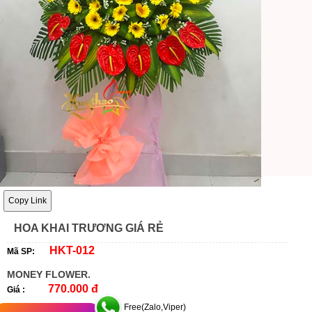
Copy Link
HOA KHAI TRƯƠNG GIÁ RẺ
HKT-012
Mã SP:
MONEY FLOWER.
770.000 đ
Giá :
Free(Zalo,Viper)