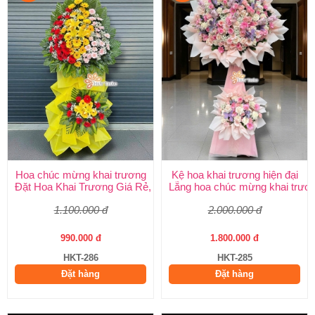
Hoa chúc mừng khai trương
Kệ hoa khai trương hiện đại
Đặt Hoa Khai Trương Giá Rẻ, Đẹp Sang Trọng – Shop Hoa Khai
Lẵng hoa chúc mừng khai trươ
1.100.000 đ
2.000.000 đ
990.000 đ
1.800.000 đ
HKT-286
HKT-285
Đặt hàng
Đặt hàng