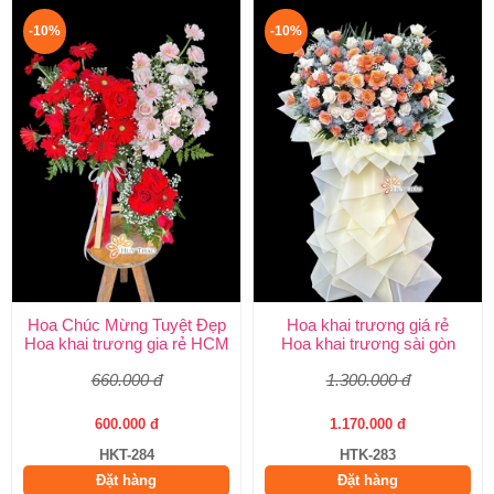
-10%
-10%
Hoa Chúc Mừng Tuyệt Đẹp
Hoa khai trương giá rẻ
Hoa khai trương gia rẻ HCM
Hoa khai trương sài gòn
660.000 đ
1.300.000 đ
600.000 đ
1.170.000 đ
HKT-284
HTK-283
Đặt hàng
Đặt hàng