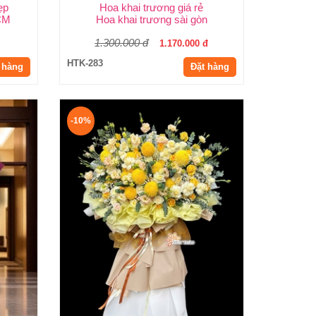
ẹp
Hoa khai trương giá rẻ
HCM
Hoa khai trương sài gòn
1.300.000 đ
1.170.000 đ
HTK-283
 hàng
Đặt hàng
-10%