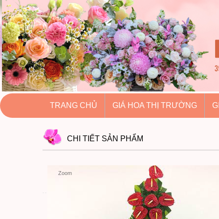
hoatuoihuythao.com
hoatuoihuythao.com
//hoatuoihuythao.com/
TRANG CHỦ
GIÁ HOA THỊ TRƯỜNG
G
CHI TIẾT
SẢN PHẨM
Zoom