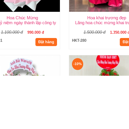
Hoa Chúc Mừng
Hoa khai trương đẹp
ỷ niệm ngày thành lập công ty
Lãng hoa chúc mừng khai t
1.100.000 đ
1.500.000 đ
990.000 đ
1.350.000 
81
HKT-280
Đặt hàng
Đặt
-10%