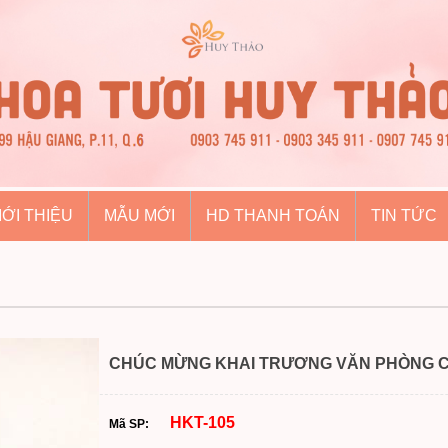
IỚI THIỆU
MẪU MỚI
HD THANH TOÁN
TIN TỨC
CHÚC MỪNG KHAI TRƯƠNG VĂN PHÒNG 
HKT-105
Mã SP: