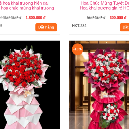
ệ hoa khai trương hiện đại
Hoa Chúc Mừng Tuyệt Đ
Shop Hoa Khai Trương Huy Thảo
 hoa chúc mừng khai trương
Hoa khai trương gia rẻ 
2.000.000 đ
660.000 đ
1.800.000 đ
600.000 đ
85
HKT-284
Đặt hàng
Đặt
-10%