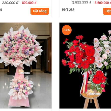
880.000 đ
3.900.000 đ
800.000 đ
3.500.000 
89
HKT-288
Đặt hàng
Đặt
-10%