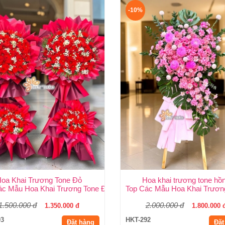
-10%
oa Khai Trương Tone Đỏ
Hoa khai trương tone hồ
 | Shop Hoa Huy Thảo
ác Mẫu Hoa Khai Trương Tone Đỏ Đẹp, Sang Trọng, Giá Rẻ Tại TP
Top Các Mẫu Hoa Khai Trươn
1.500.000 đ
2.000.000 đ
1.350.000 đ
1.800.000 
93
HKT-292
Đặt hàng
Đặt