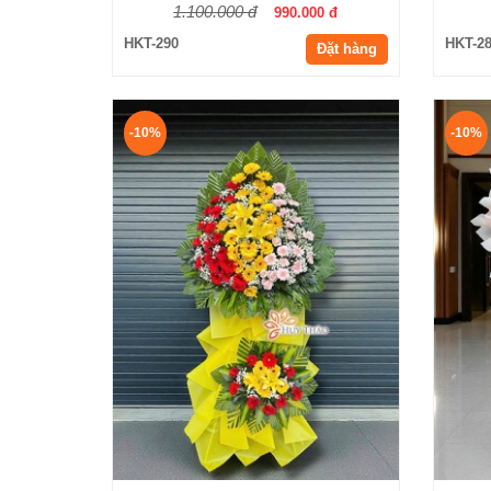
1.100.000 đ
990.000 đ
HKT-290
HKT-2
Đặt hàng
-10%
-10%