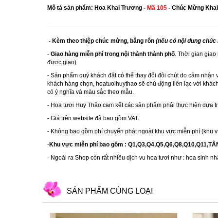
Mô tả sản phẩm: Hoa Khai Trương -
Mã 105
- Chúc Mừng Khai
- Kèm theo thiệp chúc mừng, băng rôn
(nếu có nội dung chúc
-
Giao hàng miễn phí trong nội thành thành phố
. Thời gian giao
được giao).
- Sản phẩm quý khách đặt có thể thay đổi đôi chút do cảm nhận 
khách hàng chọn, hoatuoihuythao sẽ chủ động liên lạc với khách
có ý nghĩa và màu sắc theo mẫu.
-
Hoa tươi Huy Thảo
cam kết các sản phẩm phải thực hiện dựa 
- Giá trên website đã bao gồm VAT.
- Không bao gồm phí chuyển phát ngoài khu vực miễn phí (khu v
-
Khu vực miễn phí bao gồm : Q1,Q3,Q4,Q5,Q6,Q8,Q10,Q11,T
- Ngoài ra Shop còn rất nhiều dịch vu hoa tươi như :
hoa sinh nh
SẢN PHẨM CÙNG LOẠI