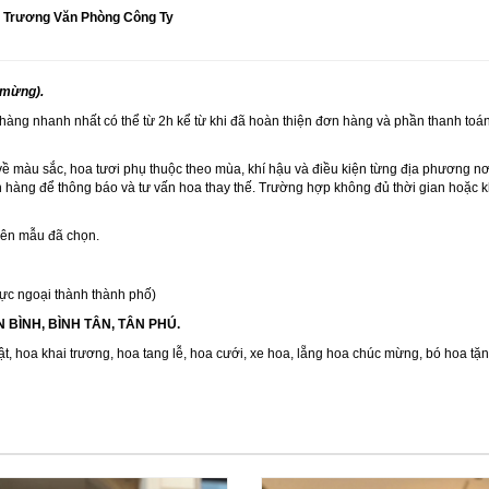
 Trương Văn Phòng Công Ty
 mừng).
 hàng nhanh nhất có thể từ 2h kể từ khi đã hoàn thiện đơn hàng và phần thanh toán
về màu sắc, hoa tươi phụ thuộc theo mùa, khí hậu và điều kiện từng địa phương n
 hàng để thông báo và tư vấn hoa thay thế. Trường hợp không đủ thời gian hoặc kh
trên mẫu đã chọn.
ực ngoại thành thành phố)
ÂN BÌNH, BÌNH TÂN, TÂN PHÚ.
ật
,
hoa khai trương
,
hoa tang lễ
,
hoa cưới
,
xe hoa
,
lẵng hoa chúc mừng
,
bó hoa tặ