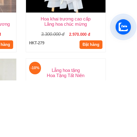
Hoa khai trương cao cấp
rương
Lẵng hoa chúc mừng
3.300.000 đ
đ
2.970.000 đ
HKT-279
 hàng
Đặt hàng
-10%