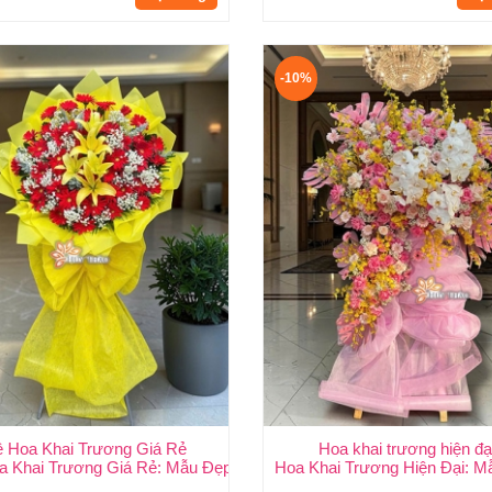
-10%
ệ Hoa Khai Trương Giá Rẻ
Hoa khai trương hiện đạ
ang Trọng, Giá Rẻ Nhất HCMC
a Khai Trương Giá Rẻ: Mẫu Đẹp, Sang Trọng & Giao Nhanh TP.HCM
Hoa Khai Trương Hiện Đại: M