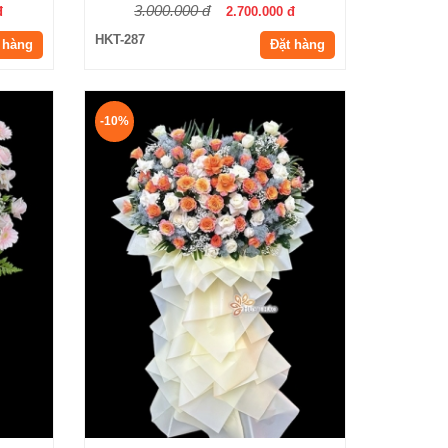
3.000.000 đ
đ
2.700.000 đ
HKT-287
 hàng
Đặt hàng
-10%