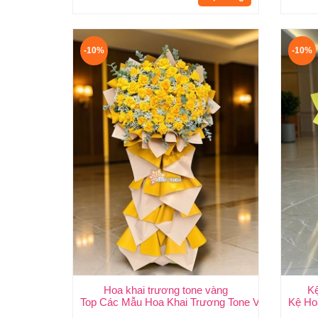
-10%
-10%
Hoa khai trương tone vàng
K
Top Các Mẫu Hoa Khai Trương Tone Vàng Đẹp, S
Kệ Ho