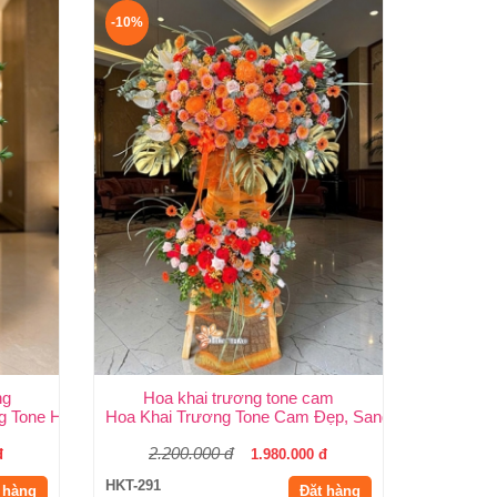
-10%
ng
Hoa khai trương tone cam
.HCM
g Tone Hồng Đẹp, Sang Trọng, Giá Rẻ Tại TP.HCM
Hoa Khai Trương Tone Cam Đẹp, Sang Trọng, Rực 
2.200.000 đ
đ
1.980.000 đ
HKT-291
 hàng
Đặt hàng