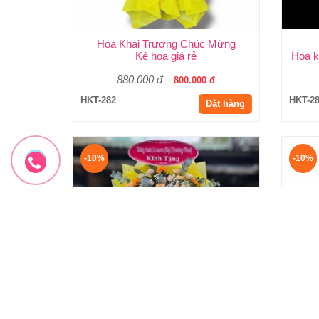
Hoa Khai Trương Chúc Mừng
Kệ hoa giá rẻ
Hoa k
880.000 đ
800.000 đ
HKT-282
HKT-2
Đặt hàng
-10%
-10%