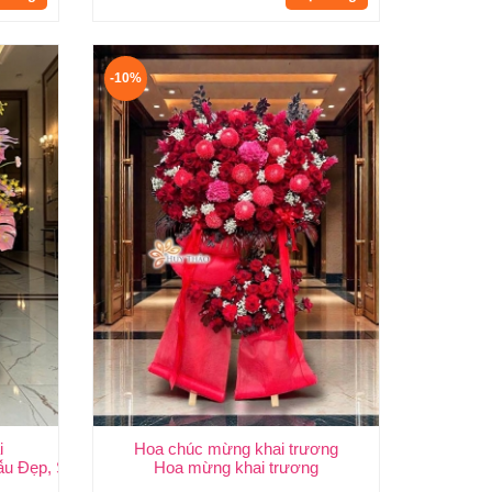
-10%
i
Hoa chúc mừng khai trương
 | Huy Thảo
ẫu Đẹp, Sang Trọng & Giao Nhanh TP.HCM | Huy Thảo
Hoa mừng khai trương