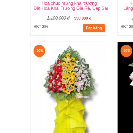
Hoa chúc mừng khai trương
K
Đặt Hoa Khai Trương Giá Rẻ, Đẹp Sang Trọng – 
Lẵng
1.100.000 đ
990.000 đ
HKT-286
HKT-2
Đặt hàng
-10%
-10%