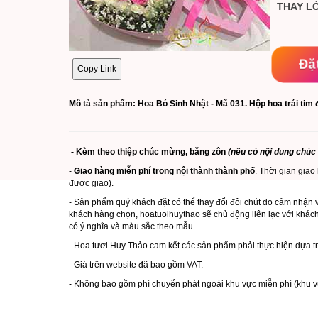
THAY LỜ
Đặ
Copy Link
Mô tả sản phẩm: Hoa Bó
Sinh Nhật - Mã
031. Hộp hoa trái tim 
- Kèm theo thiệp chúc mừng, băng zôn
(nếu có nội dung chúc
-
Giao hàng miễn phí trong nội thành thành phố
. Thời gian giao
được giao).
- Sản phẩm quý khách đặt có thể thay đổi đôi chút do cảm nhận 
khách hàng chọn,
hoatuoihuythao
sẽ chủ động liên lạc với khác
có ý nghĩa và màu sắc theo mẫu.
- Hoa tươi Huy Thảo cam kết các sản phẩm phải thực hiện dựa 
- Giá trên website đã bao gồm VAT.
- Không bao gồm phí chuyển phát ngoài khu vực miễn phí (khu v