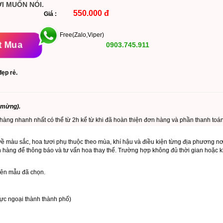
I MUỐN NÓI.
550.000 đ
Giá :
Free(Zalo,Viper)
t Mua
0903.745.911
đẹp rẻ.
 mừng).
 hàng nhanh nhất có thể từ 2h kể từ khi đã hoàn thiện đơn hàng và phần thanh toán
về màu sắc, hoa tươi phụ thuộc theo mùa, khí hậu và điều kiện từng địa phương n
h hàng để thông báo và tư vấn hoa thay thế. Trường hợp không đủ thời gian hoặc kh
trên mẫu đã chọn.
ực ngoại thành thành phố)