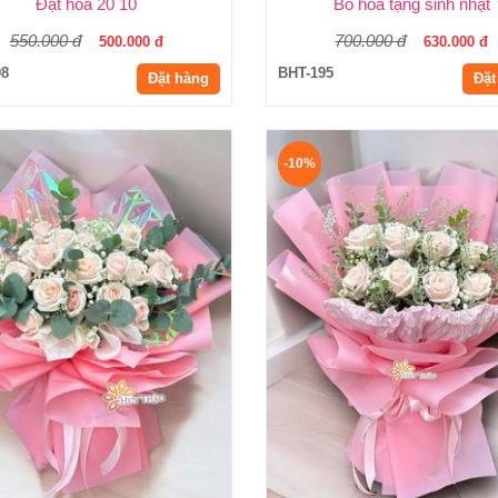
Đặt hoa 20 10
Bó hoa tặng sinh nhật
550.000 đ
700.000 đ
500.000 đ
630.000 đ
98
BHT-195
Đặt hàng
Đặt
-10%