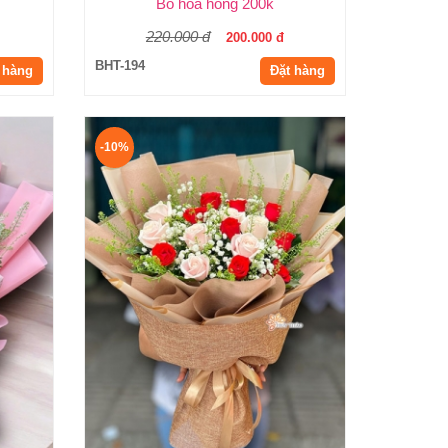
Bó hoa hồng 200k
220.000 đ
200.000 đ
BHT-194
 hàng
Đặt hàng
-10%