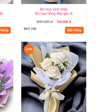
Bó hoa sinh nhật
ật
Bó hoa hồng đẹp giá rẻ
800.000 đ
720.000 đ
BHT-190
 hàng
Đặt hàng
-10%