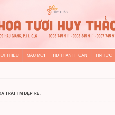
IỚI THIỆU
MẪU MỚI
HD THANH TOÁN
TIN TỨC
A TRÁI TIM ĐẸP RẺ.