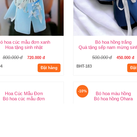
ó hoa cúc mẫu đơn xanh
Bó hoa hồng trắng
Hoa tặng sinh nhật
Quà tặng sếp nam mừng sinh
800.000 đ
500.000 đ
720.000 đ
450.000 đ
84
BHT-183
Đặt hàng
Đặt
-10%