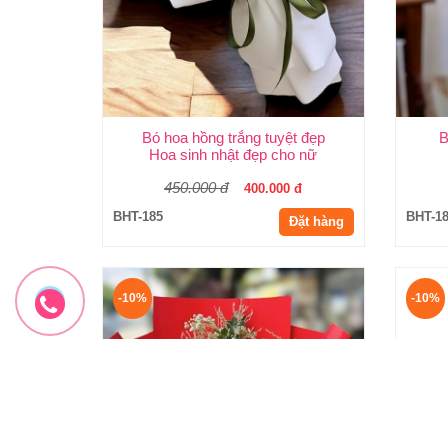
Bó hoa hồng trắng tuyệt đẹp
B
Hoa sinh nhật đẹp cho nữ
450.000 đ
400.000 đ
BHT-185
BHT-1
Đặt hàng
-10%
-10%