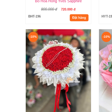
Bó Hoa Hồng Yves Sapphire
800.000 đ
720.000 đ
BHT-196
HYT-1
Đặt hàng
-10%
-10%