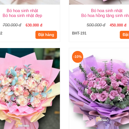
Bó hoa sinh nhật
Bó hoa sinh nhật
Bó hoa sinh nhật đẹp
Bó hoa hồng tặng sinh nh
700.000 đ
500.000 đ
630.000 đ
450.000 đ
92
BHT-191
Đặt hàng
Đặt
-10%