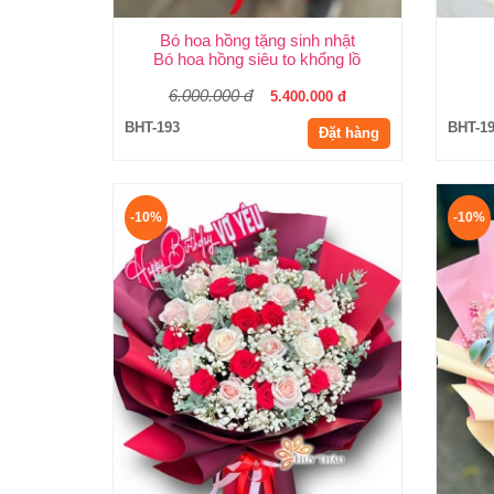
Bó hoa hồng tặng sinh nhật
Bó hoa hồng siêu to khổng lồ
6.000.000 đ
5.400.000 đ
BHT-193
BHT-1
Đặt hàng
-10%
-10%