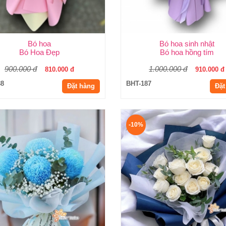
Bó hoa
Bó hoa sinh nhật
Bó Hoa Đẹp
Bó hoa hồng tím
900.000 đ
1.000.000 đ
810.000 đ
910.000 đ
88
BHT-187
Đặt hàng
Đặt
-10%