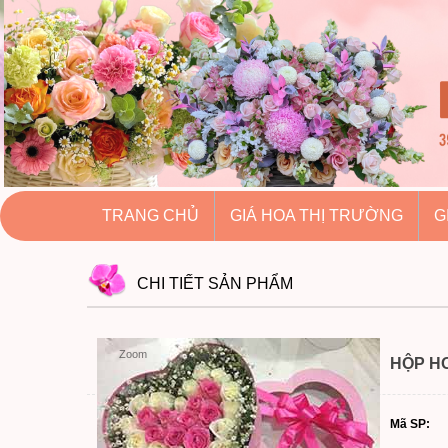
hoatuoihuythao.com
hoatuoihuythao.com
//hoatuoihuythao.com/
TRANG CHỦ
GIÁ HOA THỊ TRƯỜNG
G
CHI TIẾT
SẢN PHẨM
Zoom
HỘP HO
Mã SP: