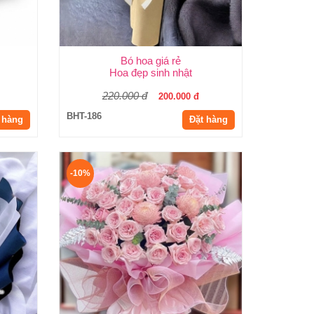
Bó hoa giá rẻ
Hoa đẹp sinh nhật
220.000 đ
200.000 đ
BHT-186
 hàng
Đặt hàng
-10%