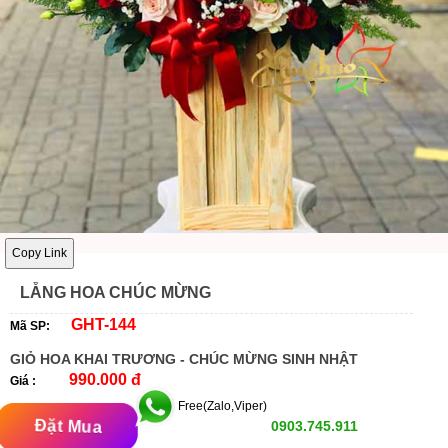
Copy Link
LẴNG HOA CHÚC MỪNG
GHT-144
Mã SP:
GIỎ HOA KHAI TRƯƠNG - CHÚC MỪNG SINH NHẬT
990.000 đ
Giá :
Free(Zalo,Viper)
Đặt Mua
0903.745.911