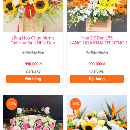
Lẵng Hoa Chúc Mừng.
Hoa Để Bàn 156
Giỏ Hoa Sinh Nhật Đẹp.
LẴNG HOA KHAI TRƯƠNG Đ
1.100.000 đ
1.000.000 đ
990.000 đ
900.000 đ
GHT-157
GHT-156
Đặt hàng
Đặt hàng
-10%
-10%