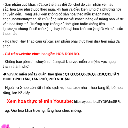
- Sản phẩm quý khách đặt có thể thay đổi đôi chút do cảm nhận về màu
sắc, hoa tươi phụ thuộc theo mùa, khí hậu và điều kiện từng địa phương nơi
chuyển đến. Trong điều kiện không có sẵn hoa theo mẫu khách hàng
chọn, hoatuoihuythao sẽ chủ động liên lạc với khách hàng để thông báo và tư
vấn hoa thay thế. Trường hợp không đủ thời gian hoặc không liên
lạc được, chúng tôi sẽ chủ động thay thế loại hoa khác có ý nghĩa và màu sắc
theo mẫu.
-
Hoa tươi Huy Thảo
cam kết các sản phẩm phải thực hiện dựa trên mẫu đã
chọn.
- Giá trên website chưa bao gồm HÓA ĐƠN ĐỎ.
- Không bao gồm phí chuyển phát ngoài khu vực miễn phí (khu vực ngoại
thành thành phố)
-
Khu vực miễn phí 12 quận bao gồm : Q1,Q3,Q4,Q5,Q6,Q8,Q10,Q11,TÂN
BÌNH, BÌNH TÂN, TÂN PHÚ, PHÚ NHUẬN.
- Ngoài ra Shop còn rất nhiều dịch vụ hoa tươi như :
hoa tang lễ
,
bó hoa
tặng
,
lan hồ điệp
.
Xem hoa thực tế trên Youtube:
https://youtu.be/5YDiWhe5BFs
Tag: Giỏ hoa khai trương, lẵng hoa chúc mừng.