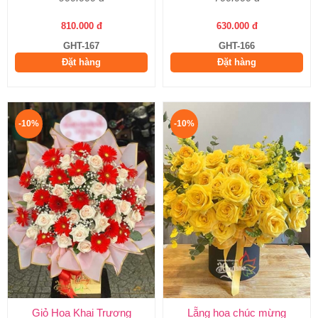
810.000 đ
630.000 đ
GHT-167
GHT-166
Đặt hàng
Đặt hàng
-10%
-10%
Giỏ Hoa Khai Trương
Lẵng hoa chúc mừng