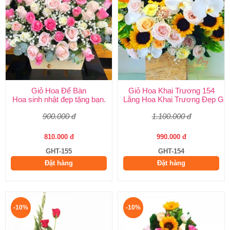
Giỏ Hoa Để Bàn
Giỏ Hoa Khai Trương 154
Hoa sinh nhật đẹp tặng bạn.
Lẵng Hoa Khai Trương Đẹp Giá
900.000 đ
1.100.000 đ
810.000 đ
990.000 đ
GHT-155
GHT-154
Đặt hàng
Đặt hàng
-10%
-10%