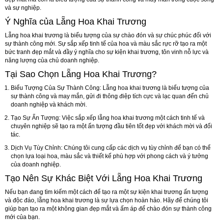
và sự nghiệp.
Ý Nghĩa của Lẵng Hoa Khai Trương
Lẵng hoa khai trương là biểu tượng của sự chào đón và sự chúc phúc đối với
sự thành công mới. Sự sắp xếp tinh tế của hoa và màu sắc rực rỡ tạo ra một
bức tranh đẹp mắt và đầy ý nghĩa cho sự kiện khai trương, tôn vinh nỗ lực và
năng lượng của chủ doanh nghiệp.
Tại Sao Chọn Lẵng Hoa Khai Trương?
Biểu Tượng Của Sự Thành Công:
Lẵng hoa khai trương là biểu tượng của
sự thành công và may mắn, gửi đi thông điệp tích cực và lạc quan đến chủ
doanh nghiệp và khách mời.
Tạo Sự Ấn Tượng:
Việc sắp xếp lẵng hoa khai trương một cách tinh tế và
chuyên nghiệp sẽ tạo ra một ấn tượng đầu tiên tốt đẹp với khách mời và đối
tác.
Dịch Vụ Tùy Chỉnh:
Chúng tôi cung cấp các dịch vụ tùy chỉnh để bạn có thể
chọn lựa loại hoa, màu sắc và thiết kế phù hợp với phong cách và ý tưởng
của doanh nghiệp.
Tạo Nên Sự Khác Biệt Với Lẵng Hoa Khai Trương
Nếu bạn đang tìm kiếm một cách để tạo ra một sự kiện khai trương ấn tượng
và độc đáo, lẵng hoa khai trương là sự lựa chọn hoàn hảo. Hãy để chúng tôi
giúp bạn tạo ra một không gian đẹp mắt và ấm áp để chào đón sự thành công
mới của bạn.