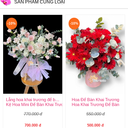
SẢN PHẨM CÙNG LOẠI
-10%
-10%
Lẵng hoa khai trương để bàn
Hoa Để Bàn Khai Trương
Kệ Hoa Mini Để Bàn Khai Trương
Hoa Khai Trương Để Bàn
770.000 đ
550.000 đ
700.000 đ
500.000 đ