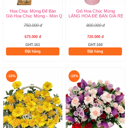
Hoa Chúc Mừng Để Bàn
Giỏ Hoa Chúc Mừng
Giỏ Hoa Chúc Mừng – Món Quà Ý Nghĩa Cho Mọi Dịp Từ Shop 
LẴNG HOA ĐỂ BÀN GIÁ RẺ
750.000 đ
800.000 đ
675.000 đ
720.000 đ
GHT-161
GHT-160
Đặt hàng
Đặt hàng
-10%
-10%