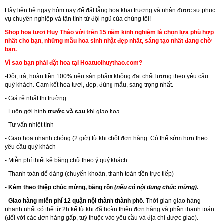
Hãy liên hệ ngay hôm nay để đặt lẵng hoa khai trương và nhận được sự phục
vụ chuyên nghiệp và tận tình từ đội ngũ của chúng tôi!
Shop hoa tươi Huy Thảo với trên 15 năm kinh nghiệm là chọn lựa phù hợp
nhất cho bạn, những mẫu hoa sinh nhật đẹp nhất, sáng tạo nhất đang chờ
bạn.
Vì sao bạn phải đặt hoa tại Hoatuoihuythao.com?
-Đổi, trả, hoàn tiền 100% nếu sản phẩm không đạt chất lượng theo yêu cầu
quý khách. Cam kết hoa tươi, đẹp, đúng mẫu, sang trọng nhất.
- Giá rẻ nhất thị trường
- Luôn gởi hình
trước và sau
khi giao hoa
- Tư vấn nhiệt tình
- Giao hoa nhanh chóng (2 giờ) từ khi chốt đơn hàng. Có thể sớm hơn theo
yêu cầu quý khách
- Miễn phí thiết kế băng chữ theo ý quý khách
- Thanh toán dể dàng (chuyển khoản, thanh toán tiền trực tiếp)
- Kèm theo thiệp chúc mừng, băng rôn
(nếu có nội dung chúc mừng).
-
Giao hàng miễn phí 12 quận nội thành thành phố
. Thời gian giao hàng
nhanh nhất có thể từ 2h kể từ khi đã hoàn thiện đơn hàng và phần thanh toán
(đối với các đơn hàng gấp, tuỳ thuộc vào yêu cầu và địa chỉ được giao).