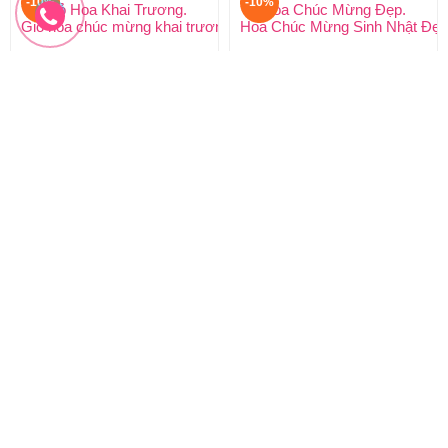
-10%
-10%
Giỏ Hoa Khai Trương.
Hoa Chúc Mừng Đẹp.
Giỏ hoa chúc mừng khai trương.
Hoa Chúc Mừng Sinh Nhật Đẹp
900.000 đ
600.000 đ
810.000 đ
540.000 đ
GHT-151
GHT-150
Đặt hàng
Đặt hàng