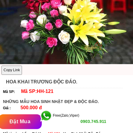
Copy Link
HOA KHAI TRƯƠNG ĐỘC ĐÁO.
Mã SP:HH-121
Mã SP:
NHỮNG MẪU HOA SINH NHẬT ĐẸP & ĐỘC ĐÁO.
500.000 đ
Giá :
Free(Zalo,Viper)
Đặt Mua
0903.745.911