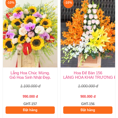
-10%
-10%
Lẵng Hoa Chúc Mừng.
Hoa Để Bàn 156
Giỏ Hoa Sinh Nhật Đẹp.
LẴNG HOA KHAI TRƯƠNG Đ
1.100.000 đ
1.000.000 đ
990.000 đ
900.000 đ
GHT-157
GHT-156
Đặt hàng
Đặt hàng