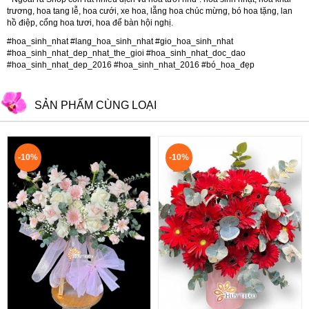
trương
,
hoa tang lễ
,
hoa cưới
,
xe hoa
,
lẵng hoa chúc mừng
,
bó hoa tặng
,
lan
hồ điệp
,
cổng hoa tươi
,
hoa để bàn hội nghị.
#hoa_sinh_nhat #lang_hoa_sinh_nhat #gio_hoa_sinh_nhat
#hoa_sinh_nhat_dep_nhat_the_gioi #hoa_sinh_nhat_doc_dao
#hoa_sinh_nhat_dep_2016 #hoa_sinh_nhat_2016 #bó_hoa_đẹp
SẢN PHẨM CÙNG LOẠI
-10%
-10%