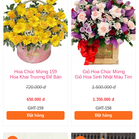
Hoa Chúc Mừng 159
Giỏ Hoa Chúc Mừng
Hoa Khai Trương Để Bàn
Giỏ Hoa Sinh Nhật Màu Tím
720.000 đ
1.500.000 đ
650.000 đ
1.350.000 đ
GHT-159
GHT-158
Đặt hàng
Đặt hàng