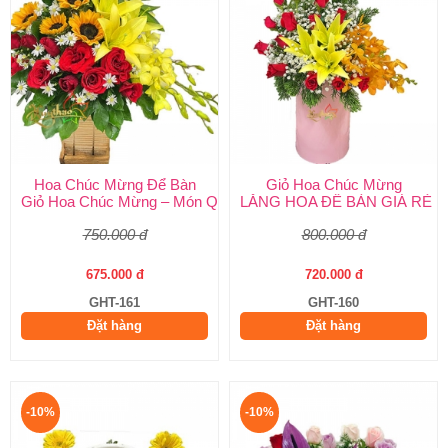
Hoa Chúc Mừng Để Bàn
Giỏ Hoa Chúc Mừng
Giỏ Hoa Chúc Mừng – Món Quà Ý Nghĩa Cho Mọi Dịp Từ Shop 
LẴNG HOA ĐỂ BÀN GIÁ RẺ
750.000 đ
800.000 đ
675.000 đ
720.000 đ
GHT-161
GHT-160
Đặt hàng
Đặt hàng
-10%
-10%