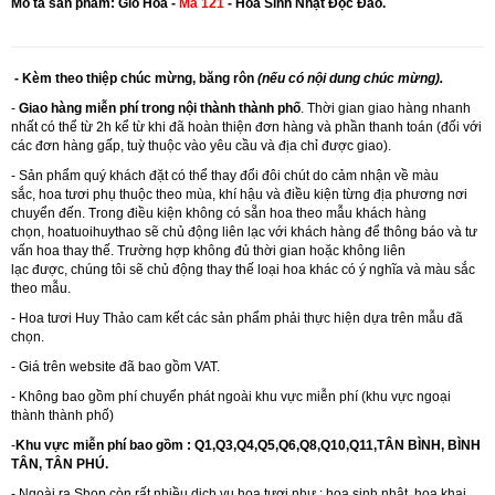
Mô tả sản phẩm: Giỏ Hoa -
Mã 121
- Hoa Sinh Nhật Độc Đáo.
- Kèm theo thiệp chúc mừng, băng rôn
(nếu có nội dung chúc mừng).
-
Giao hàng miễn phí trong nội thành thành phố
. Thời gian giao hàng nhanh
nhất có thể từ 2h kể từ khi đã hoàn thiện đơn hàng và phần thanh toán (đối với
các đơn hàng gấp, tuỳ thuộc vào yêu cầu và địa chỉ được giao).
- Sản phẩm quý khách đặt có thể thay đổi đôi chút do cảm nhận về màu
sắc, hoa tươi phụ thuộc theo mùa, khí hậu và điều kiện từng địa phương nơi
chuyển đến. Trong điều kiện không có sẵn hoa theo mẫu khách hàng
chọn, hoatuoihuythao sẽ chủ động liên lạc với khách hàng để thông báo và tư
vấn hoa thay thế. Trường hợp không đủ thời gian hoặc không liên
lạc được, chúng tôi sẽ chủ động thay thế loại hoa khác có ý nghĩa và màu sắc
theo mẫu.
-
Hoa tươi Huy Thảo
cam kết các sản phẩm phải thực hiện dựa trên mẫu đã
chọn.
- Giá trên website đã bao gồm VAT.
- Không bao gồm phí chuyển phát ngoài khu vực miễn phí (khu vực ngoại
thành thành phố)
-
Khu vực miễn phí bao gồm : Q1,Q3,Q4,Q5,Q6,Q8,Q10,Q11,TÂN BÌNH, BÌNH
TÂN, TÂN PHÚ.
- Ngoài ra Shop còn rất nhiều dịch vu hoa tươi như :
hoa sinh nhật
,
hoa khai