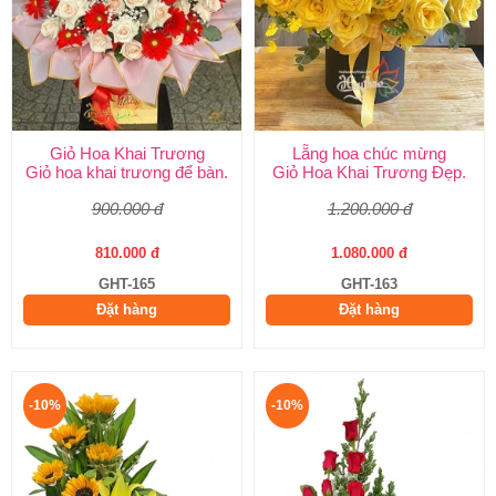
Giỏ Hoa Khai Trương
Lẵng hoa chúc mừng
Giỏ hoa khai trương để bàn.
Giỏ Hoa Khai Trương Đẹp.
900.000 đ
1.200.000 đ
810.000 đ
1.080.000 đ
GHT-165
GHT-163
Đặt hàng
Đặt hàng
-10%
-10%