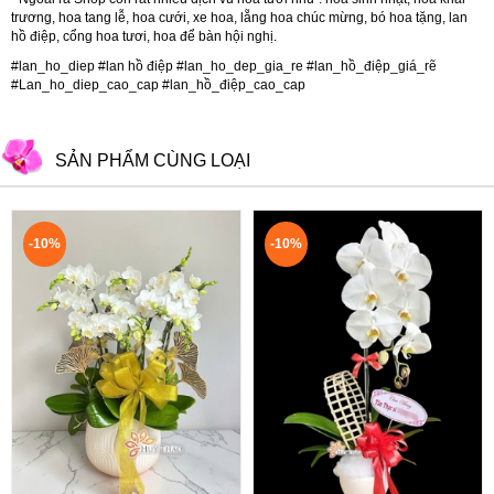
trương
,
hoa tang lễ
,
hoa cưới
,
xe hoa
,
lẵng hoa chúc mừng
,
bó hoa tặng
,
lan
hồ điệp
,
cổng hoa tươi
,
hoa để bàn hội nghị.
#lan_ho_diep #lan hồ điệp #lan_ho_dep_gia_re #lan_hồ_điệp_giá_rẽ
#Lan_ho_diep_cao_cap #lan_hồ_điệp_cao_cap
SẢN PHẨM CÙNG LOẠI
-10%
-10%