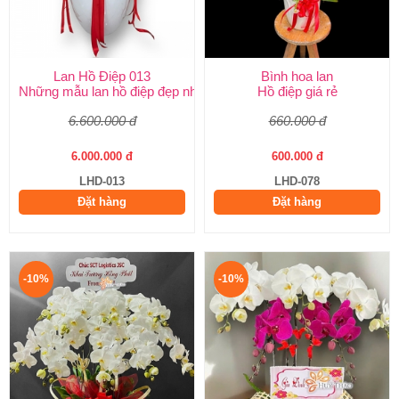
Lan Hồ Điệp 013
Bình hoa lan
Những mẫu lan hồ điệp đẹp nhất
Hồ điệp giá rẻ
6.600.000 đ
660.000 đ
6.000.000 đ
600.000 đ
LHD-013
LHD-078
Đặt hàng
Đặt hàng
-10%
-10%