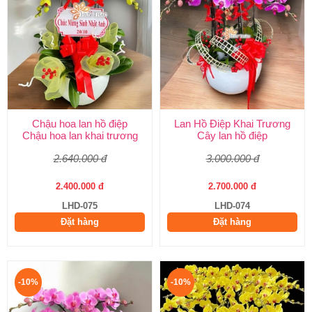
Chậu hoa lan hồ điệp
Lan Hồ Điệp Khai Trương
Chậu hoa lan khai trương
Cây lan hồ điệp
2.640.000 đ
3.000.000 đ
2.400.000 đ
2.700.000 đ
LHD-075
LHD-074
Đặt hàng
Đặt hàng
-10%
-10%