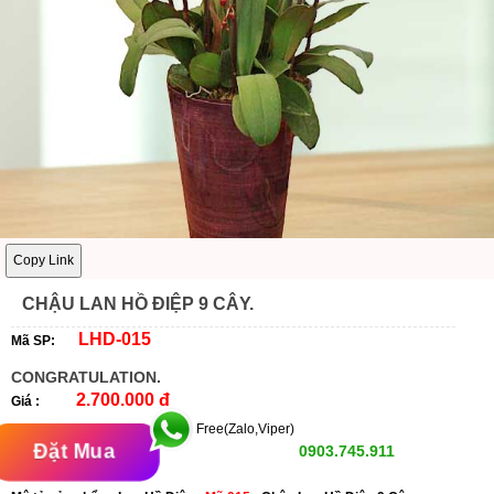
Copy Link
CHẬU LAN HỒ ĐIỆP 9 CÂY.
LHD-015
Mã SP:
CONGRATULATION.
2.700.000 đ
Giá :
Free(Zalo,Viper)
Đặt Mua
0903.745.911