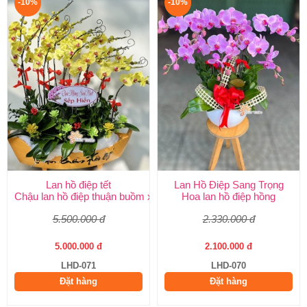
-10%
-10%
Lan hồ điệp tết
Lan Hồ Điệp Sang Trọng
Chậu lan hồ điệp thuận buồm xuôi gió
Hoa lan hồ điệp hồng
5.500.000 đ
2.330.000 đ
5.000.000 đ
2.100.000 đ
LHD-071
LHD-070
Đặt hàng
Đặt hàng