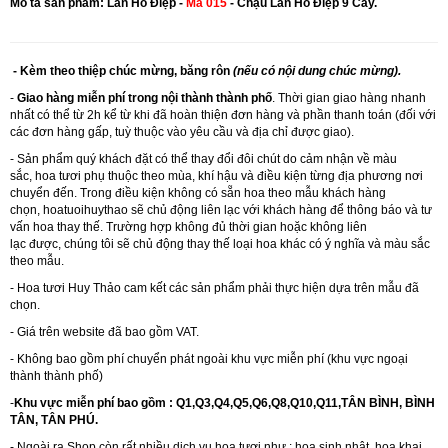
Mô tả sản phẩm: Lan Hồ Điệp -
Mã 015
- Chậu Lan Hồ Điệp 9 Cây.
- Kèm theo thiệp chúc mừng, băng rôn
(nếu có nội dung chúc mừng).
-
Giao hàng miễn phí trong nội thành thành phố
. Thời gian giao hàng nhanh
nhất có thể từ 2h kể từ khi đã hoàn thiện đơn hàng và phần thanh toán (đối với
các đơn hàng gấp, tuỳ thuộc vào yêu cầu và địa chỉ được giao).
- Sản phẩm quý khách đặt có thể thay đổi đôi chút do cảm nhận về màu
sắc, hoa tươi phụ thuộc theo mùa, khí hậu và điều kiện từng địa phương nơi
chuyển đến. Trong điều kiện không có sẵn hoa theo mẫu khách hàng
chọn,
hoatuoihuythao
sẽ chủ động liên lạc với khách hàng để thông báo và tư
vấn hoa thay thế. Trường hợp không đủ thời gian hoặc không liên
lạc được, chúng tôi sẽ chủ động thay thế loại hoa khác có ý nghĩa và màu sắc
theo mẫu.
- Hoa tươi Huy Thảo cam kết các sản phẩm phải thực hiện dựa trên mẫu đã
chọn.
- Giá trên website đã bao gồm VAT.
- Không bao gồm phí chuyển phát ngoài khu vực miễn phí (khu vực ngoại
thành thành phố)
-
Khu vực miễn phí bao gồm : Q1,Q3,Q4,Q5,Q6,Q8,Q10,Q11,TÂN BÌNH, BÌNH
TÂN, TÂN PHÚ.
- Ngoài ra Shop còn rất nhiều dịch vu hoa tươi như :
hoa sinh nhật
,
hoa khai