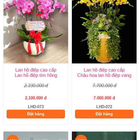
Lan hồ điệp cao cấp
Lan hồ điệp cao cấp
Lan hồ điệp tím hồng
Chậu hoa lan hồ điệp vàng
2.330.000 đ
7.700.000 đ
2.100.000 đ
7.000.000 đ
LHD-073
LHD-072
Đặt hàng
Đặt hàng