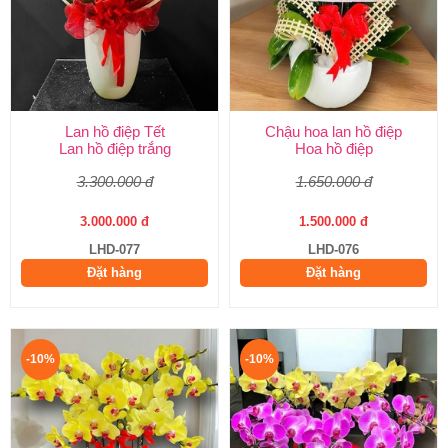
Lan hồ điệp Tết
Chậu hoa lan hồ điệp
Lan hồ điệp trắng
Hoa hồ điệp
3.300.000 đ
1.650.000 đ
3.000.000 đ
1.500.000 đ
LHD-077
LHD-076
Đặt hàng
Đặt hàng
-10%
-10%