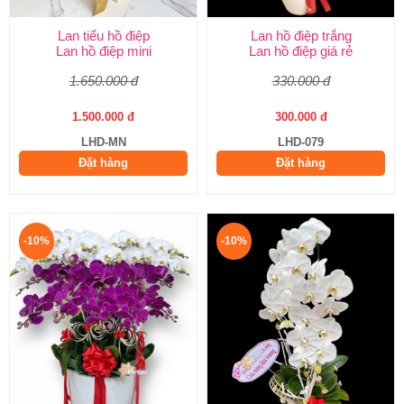
Lan tiểu hồ điệp
Lan hồ điệp trắng
Lan hồ điệp mini
Lan hồ điệp giá rẻ
1.650.000 đ
330.000 đ
1.500.000 đ
300.000 đ
LHD-MN
LHD-079
Đặt hàng
Đặt hàng
-10%
-10%