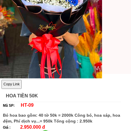
Copy Link
HOA TIỀN 50K
HT-09
Mã SP:
Bó hoa bao gồm: 40 tờ 50k = 2000k Công bó, hoa sáp, hoa
đệm, Phí dịch vụ...= 950k Tổng cộng : 2.950k
2.950.000 đ
Giá :