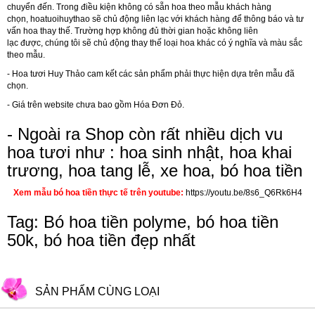
chuyển đến. Trong điều kiện không có sẵn hoa theo mẫu khách hàng
chọn, hoatuoihuythao sẽ chủ động liên lạc với khách hàng để thông báo và tư
vấn hoa thay thế. Trường hợp không đủ thời gian hoặc không liên
lạc được, chúng tôi sẽ chủ động thay thế loại hoa khác có ý nghĩa và màu sắc
theo mẫu.
-
Hoa tươi Huy Thảo
cam kết các sản phẩm phải thực hiện dựa trên mẫu đã
chọn.
- Giá trên website chưa bao gồm Hóa Đơn Đỏ.
- Ngoài ra Shop còn rất nhiều dịch vu
hoa tươi như :
hoa sinh nhật
,
hoa khai
trương
,
hoa tang lễ
,
xe hoa
, bó hoa tiền
Xem mẫu bó hoa tiền thực tế trên youtube:
https://youtu.be/8s6_Q6Rk6H4
Tag: Bó hoa tiền polyme, bó hoa tiền
50k, bó hoa tiền đẹp nhất
SẢN PHẨM CÙNG LOẠI