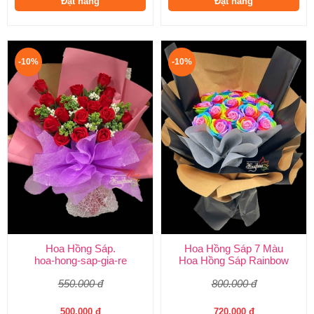
Đặt hàng
Đặt hàng
-10%
-10%
Hoa Hồng Sáp.
Hoa Hồng Sáp 7 Màu
hoa-hong-sap-gia-re
Hoa Hồng Sáp Rainbow
550.000 đ
800.000 đ
500.000 đ
720.000 đ