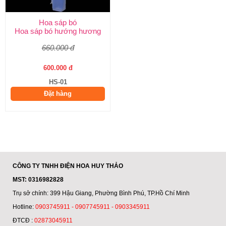
Hoa sáp bó
Hoa sáp bó hướng hương
660.000 đ
600.000 đ
HS-01
Đặt hàng
CÔNG TY TNHH ĐIỆN HOA HUY THẢO
MST: 0316982828
Trụ sở chính: 399 Hậu Giang, Phường Bình Phú, TP.Hồ Chí Minh
Hotline:
0903745911 - 0907745911 - 0903345911
ĐTCĐ :
02873045911