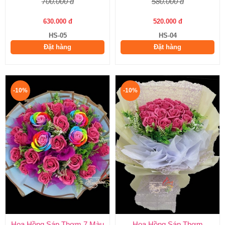
700.000 đ
580.000 đ
630.000 đ
520.000 đ
HS-05
HS-04
Đặt hàng
Đặt hàng
-10%
-10%
Hoa Hồng Sáp Thơm 7 Màu
Hoa Hồng Sáp Thơm