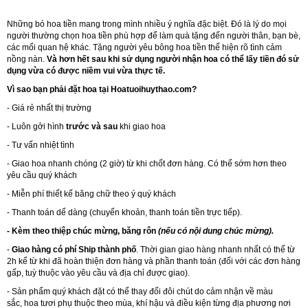
Những bó hoa tiền mang trong mình nhiều ý nghĩa đặc biệt. Đó là lý do mọi
người thường chọn hoa tiền phù hợp để làm quà tặng đến người thân, bạn bè,
các mối quan hệ khác. Tặng người yêu bông hoa tiền thể hiện rõ tình cảm
nồng nàn.
Và hơn hết sau khi sử dụng người nhận hoa có thể lấy tiền đó sử
dụng vừa có được niềm vui vừa thực tế.
Vì sao bạn phải đặt hoa tại Hoatuoihuythao.com?
- Giá rẻ nhất thị trường
- Luôn gởi hình
trước và sau
khi giao hoa
- Tư vấn nhiệt tình
- Giao hoa nhanh chóng (2 giờ) từ khi chốt đơn hàng. Có thể sớm hơn theo
yêu cầu quý khách
- Miễn phí thiết kế băng chữ theo ý quý khách
- Thanh toán dể dàng (chuyển khoản, thanh toán tiền trực tiếp).
- Kèm theo thiệp chúc mừng, băng rôn
(nếu có nội dung chúc mừng).
-
Giao hàng có phí Ship thành phố
. Thời gian giao hàng nhanh nhất có thể từ
2h kể từ khi đã hoàn thiện đơn hàng và phần thanh toán (đối với các đơn hàng
gấp, tuỳ thuộc vào yêu cầu và địa chỉ được giao).
- Sản phẩm quý khách đặt có thể thay đổi đôi chút do cảm nhận về màu
sắc, hoa tươi phụ thuộc theo mùa, khí hậu và điều kiện từng địa phương nơi