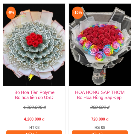
-0%
-10%
Bó Hoa Tiền Polyme
HOA HỒNG SÁP THƠM
Bó hoa tiền đô USD
Bó Hoa Hồng Sáp Đẹp.
4.200.000 đ
800.000 đ
4.200.000 đ
720.000 đ
HT-08
HS-08