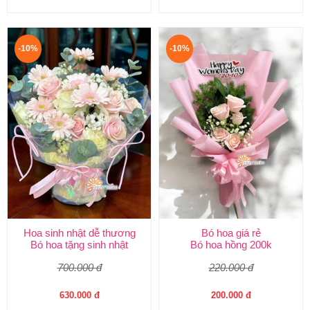
-10%
-10%
Hoa sinh nhật dễ thương
Bó hoa giá rẻ
Bó hoa tặng sinh nhật
Bó hoa hồng 200k
700.000 đ
220.000 đ
630.000 đ
200.000 đ