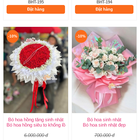
BHT-195
BHT-194
Đặt hàng
Đặt hàng
-10%
-10%
Bó hoa hồng tặng sinh nhật
Bó hoa sinh nhật
Bó hoa hồng siêu to khổng lồ
Bó hoa sinh nhật đẹp
6.000.000 đ
700.000 đ