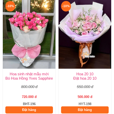
-10%
-10%
Hoa sinh nhật mẫu mới
Hoa 20 10
Bó Hoa Hồng Yves Sapphire
Đặt hoa 20 10
800.000 đ
550.000 đ
720.000 đ
500.000 đ
BHT-196
HYT-198
Đặt hàng
Đặt hàng