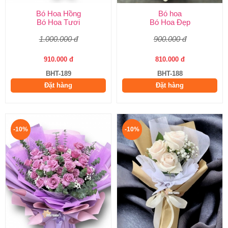
Bó Hoa Hồng
Bó hoa
Bó Hoa Tươi
Bó Hoa Đẹp
1.000.000 đ
900.000 đ
910.000 đ
810.000 đ
BHT-189
BHT-188
Đặt hàng
Đặt hàng
-10%
-10%