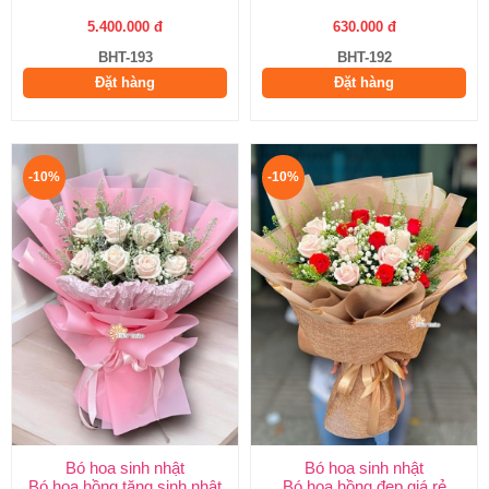
5.400.000 đ
630.000 đ
BHT-193
BHT-192
Đặt hàng
Đặt hàng
-10%
-10%
Bó hoa sinh nhật
Bó hoa sinh nhật
Bó hoa hồng tặng sinh nhật
Bó hoa hồng đẹp giá rẻ