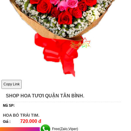
Copy Link
SHOP HOA TƯƠI QUẬN TÂN BÌNH.
Mã SP:
HOA BÓ TRÁI TIM.
720.000 đ
Giá :
Free(Zalo,Viper)