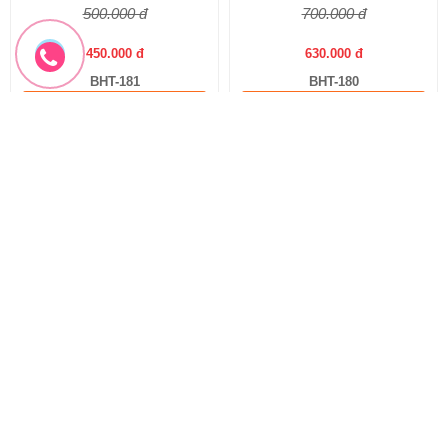
1.600.000 đ
500.000 đ
1.440.000 đ
450.000 đ
BHT-182
BHT-181
Đặt hàng
Đặt hàng
-10%
-10%
Hoa Cúc Mẫu Đơn
Bó hoa màu hồng
Bó hoa cúc mẫu đơn
Bó hoa hồng Ohara