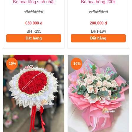
Bó hoa tặng sinh nhật
Bó hoa hồng 200k
700.000 đ
220.000 đ
630.000 đ
200.000 đ
BHT-195
BHT-194
Đặt hàng
Đặt hàng
-10%
-10%