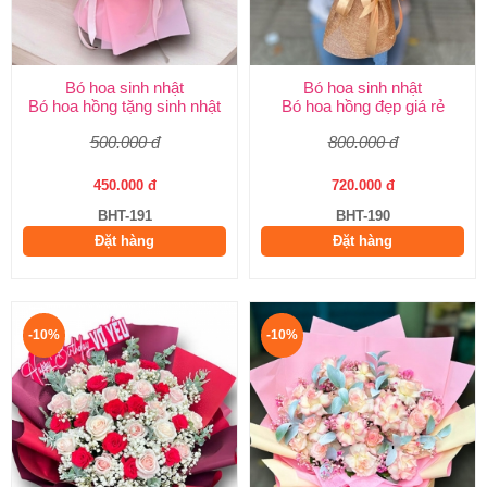
Bó hoa sinh nhật
Bó hoa sinh nhật
Bó hoa hồng tặng sinh nhật
Bó hoa hồng đẹp giá rẻ
500.000 đ
800.000 đ
450.000 đ
720.000 đ
BHT-191
BHT-190
Đặt hàng
Đặt hàng
-10%
-10%