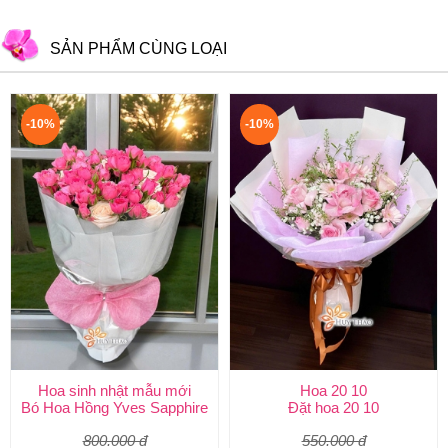
SẢN PHẨM CÙNG LOẠI
-10%
-10%
Hoa sinh nhật mẫu mới
Hoa 20 10
Bó Hoa Hồng Yves Sapphire
Đặt hoa 20 10
800.000 đ
550.000 đ