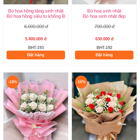
Bó hoa hồng tặng sinh nhật
Bó hoa sinh nhật
Bó hoa hồng siêu to khổng lồ
Bó hoa sinh nhật đẹp
6.000.000 đ
700.000 đ
5.400.000 đ
630.000 đ
BHT-193
BHT-192
Đặt hàng
Đặt hàng
-10%
-10%