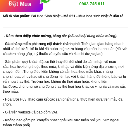
Đặt Mua
0903.745.911
Mô tả sản phẩm: Bó Hoa
Sinh Nhật - Mã
051 - Mua hoa sinh nhật ở đâu rẻ.
- Kèm theo thiệp chúc mừng, băng rôn
(nếu có nội dung chúc mừng).
-
Giao hàng miễn phí trong nội thành thành phố
. Thời gian giao hàng nhanh
nhất có thể từ 2h kể từ khi đã hoàn thiện đơn hàng và phần thanh toán (đối với
các đơn hàng gấp, tuỳ thuộc vào yêu cầu và địa chỉ được giao).
- Sản phẩm quý khách đặt có thể thay đổi đôi chút do cảm nhận về màu
sắc, hoa tươi phụ thuộc theo mùa, khí hậu và điều kiện từng địa phương nơi
chuyển đến. Trong điều kiện không có sẵn hoa theo mẫu khách hàng
chọn, hoatuoihuythao sẽ chủ động liên lạc với khách hàng để thông báo và tư
vấn hoa thay thế. Trường hợp không đủ thời gian hoặc không liên
lạc được, chúng tôi sẽ chủ động thay thế loại hoa khác có ý nghĩa và màu sắc
theo mẫu.
-
Hoa tươi Huy Thảo
cam kết các sản phẩm phải thực hiện dựa trên mẫu đã
chọn.
- Giá trên website đã bao gồm VAT.
- Không bao gồm phí chuyển phát ngoài khu vực miễn phí (khu vực ngoại
thành thành phố)