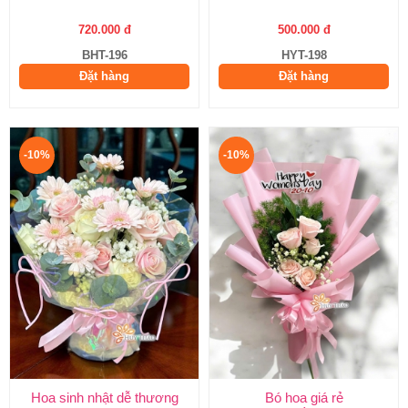
720.000 đ
500.000 đ
BHT-196
HYT-198
Đặt hàng
Đặt hàng
-10%
-10%
Hoa sinh nhật dễ thương
Bó hoa giá rẻ