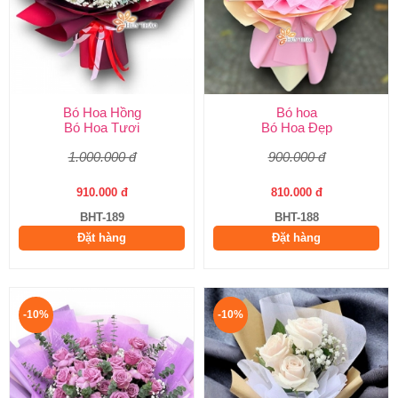
Bó Hoa Hồng
Bó hoa
Bó Hoa Tươi
Bó Hoa Đẹp
1.000.000 đ
900.000 đ
910.000 đ
810.000 đ
BHT-189
BHT-188
Đặt hàng
Đặt hàng
-10%
-10%