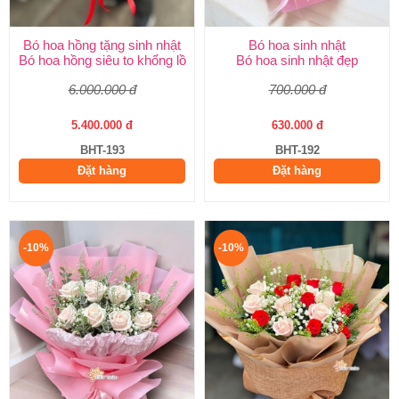
Bó hoa hồng tặng sinh nhật
Bó hoa sinh nhật
Bó hoa hồng siêu to khổng lồ
Bó hoa sinh nhật đẹp
6.000.000 đ
700.000 đ
5.400.000 đ
630.000 đ
BHT-193
BHT-192
Đặt hàng
Đặt hàng
-10%
-10%