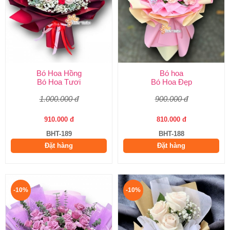
Bó Hoa Hồng
Bó hoa
Bó Hoa Tươi
Bó Hoa Đẹp
1.000.000 đ
900.000 đ
910.000 đ
810.000 đ
BHT-189
BHT-188
Đặt hàng
Đặt hàng
-10%
-10%