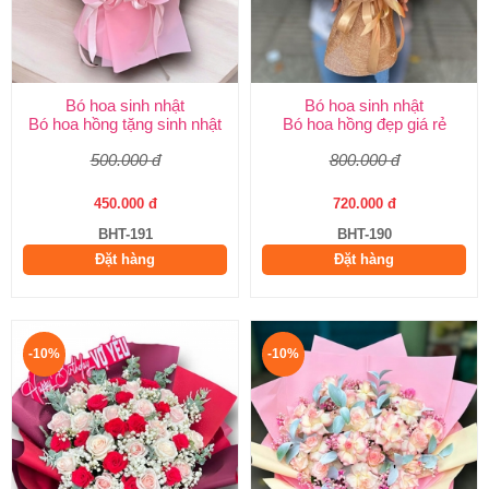
Bó hoa sinh nhật
Bó hoa sinh nhật
Bó hoa hồng tặng sinh nhật
Bó hoa hồng đẹp giá rẻ
500.000 đ
800.000 đ
450.000 đ
720.000 đ
BHT-191
BHT-190
Đặt hàng
Đặt hàng
-10%
-10%