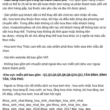
-
Giao hàng miễn phí trong nội thành thành phố
. Thời gian giao hàng nhanh
nhất có thể từ 2h kể từ khi đã hoàn thiện đơn hàng và phần thanh toán (đối với
các đơn hàng gấp, tuỳ thuộc vào yêu cầu và địa chỉ được giao).
- Sản phẩm quý khách đặt có thể thay đổi đôi chút do cảm nhận về màu
sắc, hoa tươi phụ thuộc theo mùa, khí hậu và điều kiện từng địa phương nơi
chuyển đến. Trong điều kiện không có sẵn hoa theo mẫu khách hàng
chọn, hoatuoihuythao sẽ chủ động liên lạc với khách hàng để thông báo và tư
vấn hoa thay thế. Trường hợp không đủ thời gian hoặc không liên
lạc được, chúng tôi sẽ chủ động thay thế loại hoa khác có ý nghĩa và màu sắc
theo mẫu.
-
Hoa tươi Huy Thảo
cam kết các sản phẩm phải thực hiện dựa trên mẫu đã
chọn.
- Giá trên website đã bao gồm VAT.
- Không bao gồm phí chuyển phát ngoài khu vực miễn phí (khu vực ngoại
thành thành phố)
-
Khu vực miễn phí bao gồm : Q1,Q3,Q4,Q5,Q6,Q8,Q10,Q11,TÂN BÌNH, BÌNH
TÂN, TÂN PHÚ.
- Ngoài ra Shop còn rất nhiều dịch vu hoa tươi như :
hoa sinh nhật
,
hoa khai
trương
,
hoa tang lễ
,
hoa cưới
,
xe hoa
,
lẵng hoa chúc mừng
,
bó hoa tặng
,
lan
hồ điệp
,
cổng hoa tươi
,
hoa để bàn hội nghị.
#hoa_sinh_nhat #lang_hoa_sinh_nhat #gio_hoa_sinh_nhat
#hoa_sinh_nhat_dep_nhat_the_gioi #hoa_sinh_nhat_doc_dao
#hoa_sinh_nhat_dep_2016 #hoa_sinh_nhat_2017 #bó_hoa_đẹp