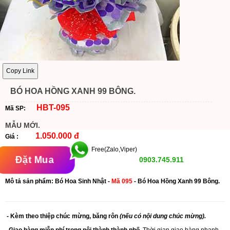
Copy Link
BÓ HOA HỒNG XANH 99 BÔNG.
HBT-095
Mã SP:
MẪU MỚI.
1.050.000 đ
Giá :
Free(Zalo,Viper)
Đặt Mua
0903.745.911
Mô tả sản phẩm: Bó Hoa
Sinh Nhật -
Mã 095
- Bó Hoa Hồng Xanh 99 Bông.
- Kèm theo thiệp chúc mừng, băng rôn
(nếu có nội dung chúc mừng).