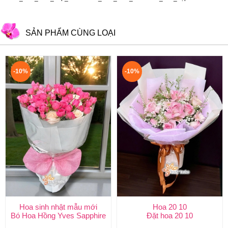
SẢN PHẨM CÙNG LOẠI
-10%
-10%
Hoa sinh nhật mẫu mới
Hoa 20 10
Bó Hoa Hồng Yves Sapphire
Đặt hoa 20 10