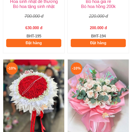
Hoa sinh nhật dễ thương
Bó hoa giá rẻ
Bó hoa tặng sinh nhật
Bó hoa hồng 200k
700.000 đ
220.000 đ
630.000 đ
200.000 đ
BHT-195
BHT-194
Đặt hàng
Đặt hàng
-10%
-10%