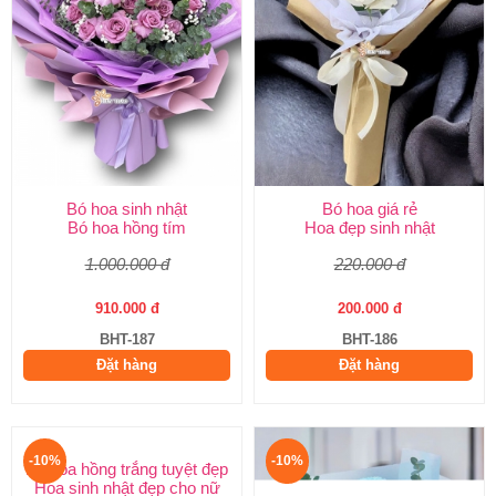
Bó hoa sinh nhật
Bó hoa giá rẻ
Bó hoa hồng tím
Hoa đẹp sinh nhật
1.000.000 đ
220.000 đ
910.000 đ
200.000 đ
BHT-187
BHT-186
Đặt hàng
Đặt hàng
-10%
-10%