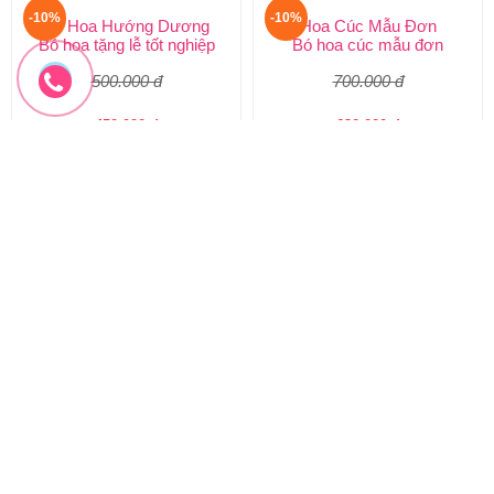
-10%
-10%
Bó Hoa Hướng Dương
Hoa Cúc Mẫu Đơn
Bó hoa tặng lễ tốt nghiệp
Bó hoa cúc mẫu đơn
500.000 đ
700.000 đ
450.000 đ
630.000 đ
BHT-181
BHT-180