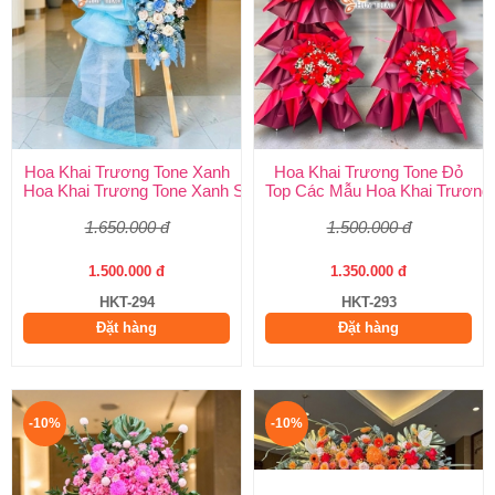
Hoa Khai Trương Tone Xanh
Hoa Khai Trương Tone Đỏ
Hoa Khai Trương Tone Xanh Sang Trọng, Độc Đáo | Shop Hoa H
Top Các Mẫu Hoa Khai Trương 
1.650.000 đ
1.500.000 đ
1.500.000 đ
1.350.000 đ
HKT-294
HKT-293
Đặt hàng
Đặt hàng
-10%
-10%