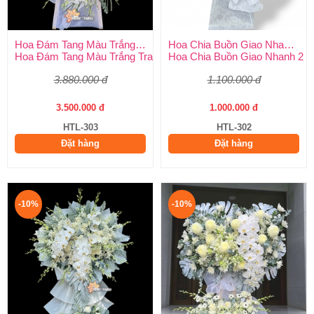
Hoa Đám Tang Màu Trắng Trang Nghiêm
Hoa Chia Buồn Giao Nhanh 2 Giờ
Hoa Đám Tang Màu Trắng Trang Nghiêm – Vòng Chọn Ý Nghĩa T
Hoa Chia Buồn Giao Nhanh 2 Gi
3.880.000 đ
1.100.000 đ
3.500.000 đ
1.000.000 đ
HTL-303
HTL-302
Đặt hàng
Đặt hàng
-10%
-10%