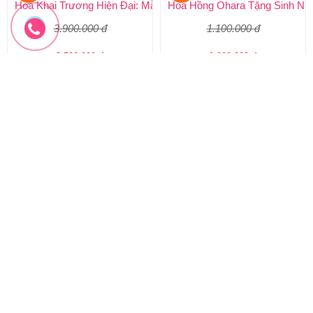
Hoa Khai Trương Hiện Đại: Mẫ
3.900.000 đ
3.500.000 đ
HKT-288
Đặt hàng
-10%
-10%
Hoa sinh nhật đẹp
Hoa tang lễ đẹp giá rẻ