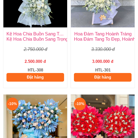
Kệ Hoa Chia Buồn Sang Trọng
Hoa Đám Tang Hoành Tráng
Kệ Hoa Chia Buồn Sang Trọng – Lời Tiễn Biệt Thành Kính Và Tr
Hoa Đám Tang To Đẹp, Hoành T
2.750.000 đ
3.330.000 đ
2.500.000 đ
3.000.000 đ
HTL-308
HTL-301
Đặt hàng
Đặt hàng
-10%
-10%