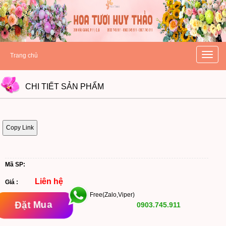
hoatuoihuythao.com
hoatuoihuythao.com
//hoatuoihuythao.com/
Toggle
Trang chủ
naviga
CHI TIẾT
SẢN PHẨM
Copy Link
Mã SP:
Liên hệ
Giá :
Free(Zalo,Viper)
Đặt Mua
0903.745.911