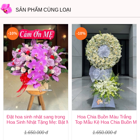
SẢN PHẨM CÙNG LOẠI
-10%
-10%
Đặt hoa sinh nhật sang trọng
Hoa Chia Buồn Màu Trắng
Hoa Sinh Nhật Tặng Mẹ: Bật Mí 5 Loại Hoa Ý Nghĩa & Cách Chọ
Top Mẫu Kệ Hoa Chia Buồn Mà
1.650.000 đ
1.650.000 đ