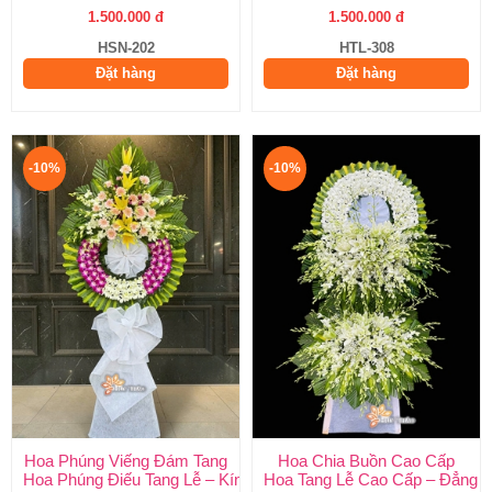
1.500.000 đ
1.500.000 đ
HSN-202
HTL-308
Đặt hàng
Đặt hàng
-10%
-10%
Hoa Phúng Viếng Đám Tang
Hoa Chia Buồn Cao Cấp
Hoa Phúng Điếu Tang Lễ – Kính Viếng Trang Nghiêm, Giao Nhan
Hoa Tang Lễ Cao Cấp – Đẳng Cấ