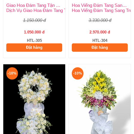
Giao Hoa Đám Tang Tận Nơi Toàn Quốc
Hoa Viếng Đám Tang Sang Trọng
Dịch Vụ Giao Hoa Đám Tang Tận Nơi Toàn Quốc – Kịp Thời, Tra
Hoa Viếng Đám Tang Sang Trọng
1.150.000 đ
3.330.000 đ
1.050.000 đ
2.970.000 đ
HTL-305
HTL-304
Đặt hàng
Đặt hàng
-10%
-10%