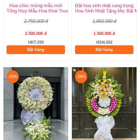
Hoa chúc mừng mẫu mới
Đặt hoa sinh nhật sang trọng
Tổng Hợp Mẫu Hoa Khai Trương Mới Nhất 2026 – Shop Hoa Ch
Hoa Sinh Nhật Tặng Mẹ: Bật M
2.750.000 đ
1.650.000 đ
2.500.000 đ
1.500.000 đ
HKT-295
HSN-202
Đặt hàng
Đặt hàng
-10%
-10%