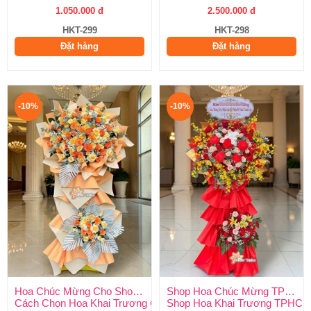
1.050.000 đ
2.500.000 đ
HKT-299
HKT-298
Đặt hàng
Đặt hàng
-10%
-10%
Hoa Chúc Mừng Cho Showroom
Shop Hoa Chúc Mừng TPHCM
Cách Chọn Hoa Khai Trương Cho Showroom Sang Trọng & Chu
Shop Hoa Khai Trương TPHCM 