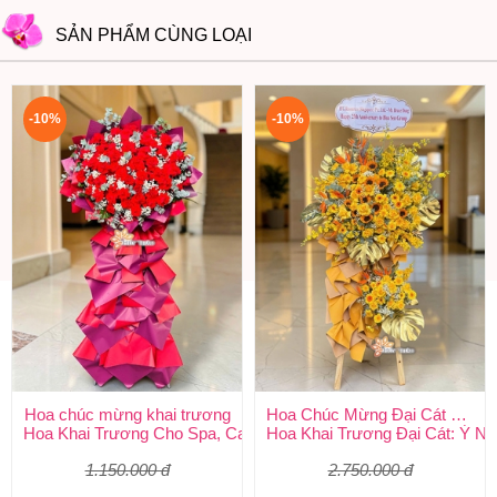
SẢN PHẨM CÙNG LOẠI
-10%
-10%
Hoa chúc mừng khai trương
Hoa Chúc Mừng Đại Cát Đại Lợi
Hoa Khai Trương Cho Spa, Cafe: Tóm Tắt Cách Chọn & Mẫu H
Hoa Khai Trương Đại Cát: Ý N
1.150.000 đ
2.750.000 đ