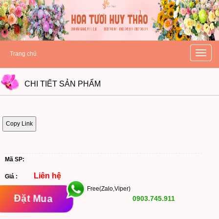
hoatuoihuythao.com
hoatuoihuythao.com
//hoatuoihuythao.com/
Toggle
Trang chủ
naviga
CHI TIẾT
SẢN PHẨM
Copy Link
Mã SP:
Liên hệ
Giá :
Free(Zalo,Viper)
Đặt Mua
0903.745.911