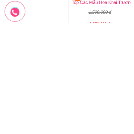
-10%
-10%
Hoa Khai Trương Tone Đỏ
Hoa khai trương tone hồng
Top Các Mẫu Hoa Khai Trương Tone Đỏ Đẹp, Sang Trọng, Giá R
Top Các Mẫu Hoa Khai Trương 
1.500.000 đ
2.000.000 đ
1.350.000 đ
1.800.000 đ
HKT-293
HKT-292
Đặt hàng
Đặt hàng