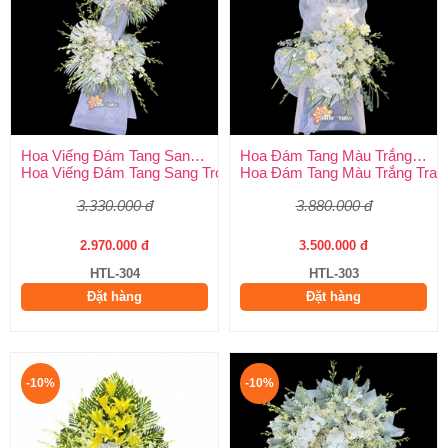
Hoa Viếng Đám Tang Sang Trọng
Hoa Đám Tang Màu Trắng Trang Nghiêm
Hoa Viếng Đám Tang Sang Trọng – Kính Tận Tâm, Tiễn Biệt Tran
Hoa Đám Tang Màu Trắng Tran
3.330.000 đ
3.880.000 đ
2.970.000 đ
3.500.000 đ
HTL-304
HTL-303
Đặt hàng
Đặt hàng
-10%
-10%