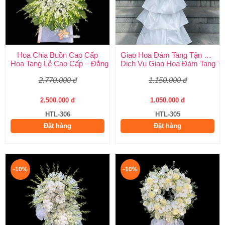
Hoa Chia Buồn Cao Cấp
Giao Hoa Đám Tang Tận Nơi Toàn Quốc
Hoa Tang Lễ Cao Cấp – Đẳng Cấp Tinh Tế, Kính Viếng Trang Ng
Dịch Vụ Giao Hoa Đám Tang Tận
2.770.000 đ
1.150.000 đ
2.500.000 đ
1.050.000 đ
HTL-306
HTL-305
Đặt hàng
Đặt hàng
-10%
-10%