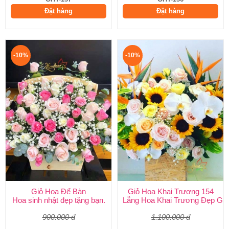
Đặt hàng
Đặt hàng
-10%
-10%
Giỏ Hoa Để Bàn
Giỏ Hoa Khai Trương 154
Hoa sinh nhật đẹp tặng bạn.
Lẵng Hoa Khai Trương Đẹp Giá
900.000 đ
1.100.000 đ