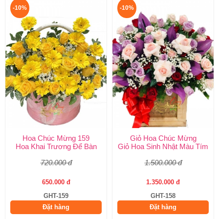
-10%
-10%
Hoa Chúc Mừng 159
Giỏ Hoa Chúc Mừng
Hoa Khai Trương Để Bàn
Giỏ Hoa Sinh Nhật Màu Tím
720.000 đ
1.500.000 đ
650.000 đ
1.350.000 đ
GHT-159
GHT-158
Đặt hàng
Đặt hàng