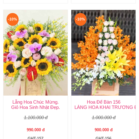
-10%
-10%
Lẵng Hoa Chúc Mừng.
Hoa Để Bàn 156
Giỏ Hoa Sinh Nhật Đẹp.
LẴNG HOA KHAI TRƯƠNG Đ
1.100.000 đ
1.000.000 đ
990.000 đ
900.000 đ
GHT-157
GHT-156