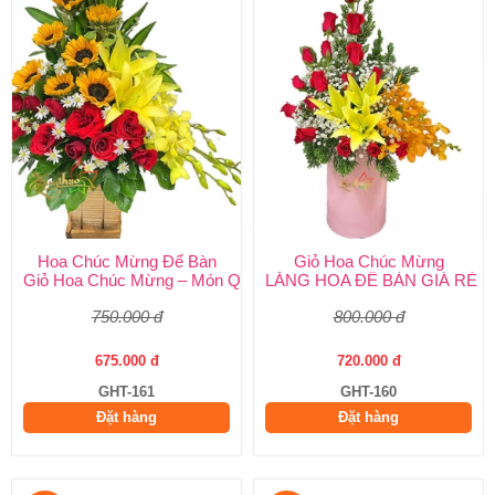
Hoa Chúc Mừng Để Bàn
Giỏ Hoa Chúc Mừng
Giỏ Hoa Chúc Mừng – Món Quà Ý Nghĩa Cho Mọi Dịp Từ Shop 
LẴNG HOA ĐỂ BÀN GIÁ RẺ
750.000 đ
800.000 đ
675.000 đ
720.000 đ
GHT-161
GHT-160
Đặt hàng
Đặt hàng