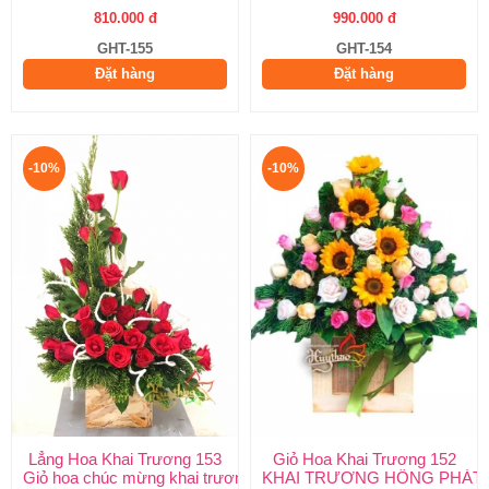
810.000 đ
990.000 đ
GHT-155
GHT-154
Đặt hàng
Đặt hàng
-10%
-10%
Lẳng Hoa Khai Trương 153
Giỏ Hoa Khai Trương 152
Giỏ hoa chúc mừng khai trương, sinh nhật
KHAI TRƯƠNG HỒNG PHÁT