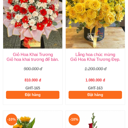
Giỏ Hoa Khai Trương
Lẵng hoa chúc mừng
Giỏ hoa khai trương để bàn.
Giỏ Hoa Khai Trương Đẹp.
900.000 đ
1.200.000 đ
810.000 đ
1.080.000 đ
GHT-165
GHT-163
Đặt hàng
Đặt hàng
-10%
-10%