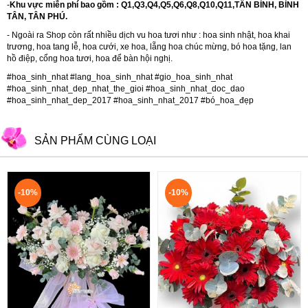
-
Khu vực miễn phí bao gồm : Q1,Q3,Q4,Q5,Q6,Q8,Q10,Q11,TÂN BÌNH, BÌNH
TÂN, TÂN PHÚ.
- Ngoài ra Shop còn rất nhiều dịch vu hoa tươi như :
hoa sinh nhật
,
hoa khai
trương
,
hoa tang lễ
,
hoa cưới
,
xe hoa
,
lẵng hoa chúc mừng
,
bó hoa tặng
,
lan
hồ điệp
,
cổng hoa tươi
,
hoa để bàn hội nghị.
#hoa_sinh_nhat #lang_hoa_sinh_nhat #gio_hoa_sinh_nhat
#hoa_sinh_nhat_dep_nhat_the_gioi #hoa_sinh_nhat_doc_dao
#hoa_sinh_nhat_dep_2017 #hoa_sinh_nhat_2017 #bó_hoa_đẹp
SẢN PHẨM CÙNG LOẠI
-10%
-10%