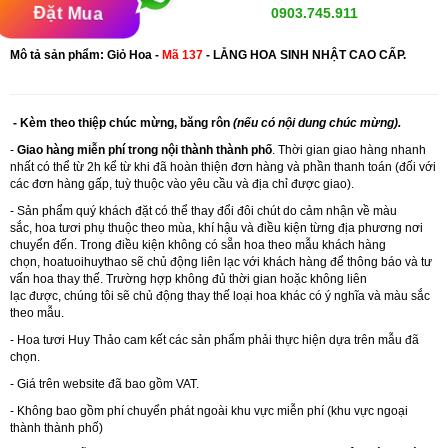
Đặt Mua
0903.745.911
Mô tả sản phẩm: Giỏ Hoa -
Mã 137
- LẴNG HOA SINH NHẬT CAO CẤP.
- Kèm theo thiệp chúc mừng, băng rôn
(nếu có nội dung chúc mừng).
-
Giao hàng miễn phí trong nội thành thành phố
. Thời gian giao hàng nhanh
nhất có thể từ 2h kể từ khi đã hoàn thiện đơn hàng và phần thanh toán (đối với
các đơn hàng gấp, tuỳ thuộc vào yêu cầu và địa chỉ được giao).
- Sản phẩm quý khách đặt có thể thay đổi đôi chút do cảm nhận về màu
sắc, hoa tươi phụ thuộc theo mùa, khí hậu và điều kiện từng địa phương nơi
chuyển đến. Trong điều kiện không có sẵn hoa theo mẫu khách hàng
chọn, hoatuoihuythao sẽ chủ động liên lạc với khách hàng để thông báo và tư
vấn hoa thay thế. Trường hợp không đủ thời gian hoặc không liên
lạc được, chúng tôi sẽ chủ động thay thế loại hoa khác có ý nghĩa và màu sắc
theo mẫu.
-
Hoa tươi Huy Thảo
cam kết các sản phẩm phải thực hiện dựa trên mẫu đã
chọn.
- Giá trên website đã bao gồm VAT.
- Không bao gồm phí chuyển phát ngoài khu vực miễn phí (khu vực ngoại
thành thành phố)